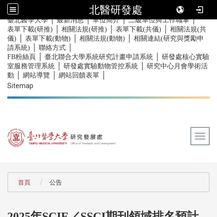
北醫研發處
｜
｜
｜
｜
:::
臺北醫學大學
最新消息
單位簡介
二級單位與工作職掌
｜
｜
｜
表單下載(研推)
相關法規(研推)
表單下載(共儀)
相關法規(共
｜
｜
｜
儀)
表單下載(動物)
相關法規(動物)
相關連結(研究與獎勵申
｜
｜
請系統)
聯絡方式
｜
｜
FB粉絲頁
臺北聯合大學系統研究計畫申請系統
研發處核心實驗
｜
｜
室服務管理系統
研發處實驗動物管控系統
研究中心月會學術活
｜
｜
｜
動
網站導覽
網站回饋表單
Sitemap
Togg
:::
首頁
公告
2025
年
SCIE
／
SSCI
期刊領域排名預計