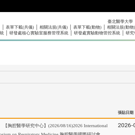
臺北醫學大學
｜
｜
｜
｜
)
表單下載(共儀)
相關法規(共儀)
表單下載(動物)
相關法規(動物
｜
｜
｜
統
研發處核心實驗室服務管理系統
研發處實驗動物管控系統
研究
張貼日期
2026-
【胸腔醫學研究中心】(2026/08/16)2026 International
osium on Respiratory Medicine 胸腔醫學國際研討會