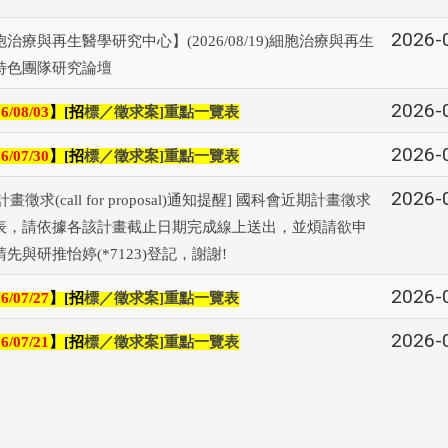
2026-
治療與再生醫學研究中心】(2026/08/19)細胞治療與再生
特色團隊研究論壇
2026-
】
招
標／徵求案
重點一覽表
6/08/03
[
]
2026-
】
招
標／徵求案
重點一覽表
6/07/30
[
]
2026-
29計畫徵求(call for proposal)通知提醒] 國科會近期計畫徵求
表，請依據各該計畫截止日期完成線上送出，並煩請欲申
先與研推怡婷(*7123)登記，謝謝!
2026-
】
招
標／徵求案
重點一覽表
6/07/27
[
]
2026-
】
招
標／徵求案
重點一覽表
6/07/21
[
]