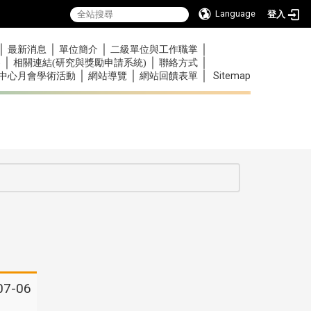
Language
登入
｜
｜
｜
｜
最新消息
單位簡介
二級單位與工作職掌
｜
｜
｜
)
相關連結(研究與獎勵申請系統)
聯絡方式
｜
｜
｜
Sitemap
中心月會學術活動
網站導覽
網站回饋表單
:::
:::
07-06