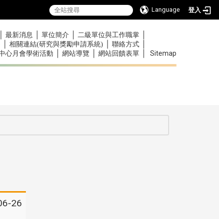
Language
登入
｜
｜
｜
｜
最新消息
單位簡介
二級單位與工作職掌
｜
｜
｜
)
相關連結(研究與獎勵申請系統)
聯絡方式
｜
｜
｜
Sitemap
中心月會學術活動
網站導覽
網站回饋表單
:::
:::
06-26