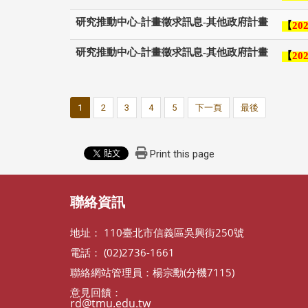
研究推動中心-計畫徵求訊息-其他政府計畫
【
202
研究推動中心-計畫徵求訊息-其他政府計畫
【
202
1
2
3
4
5
下一頁
最後
Print this page
聯絡資訊
地址： 110臺北市信義區吳興街250號
電話： (02)2736-1661
聯絡網站管理員：楊宗勳(分機7115)
意見回饋：
rd@tmu.edu.tw