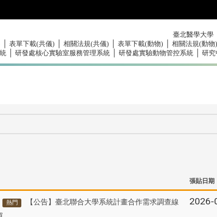
臺北醫學大學
｜
｜
｜
｜
)
表單下載(共儀)
相關法規(共儀)
表單下載(動物)
相關法規(動物
｜
｜
｜
統
研發處核心實驗室服務管理系統
研發處實驗動物管控系統
研究
張貼日期
2026-
【公告】臺北聯合大學系統計畫合作需求調查線
熱門
單