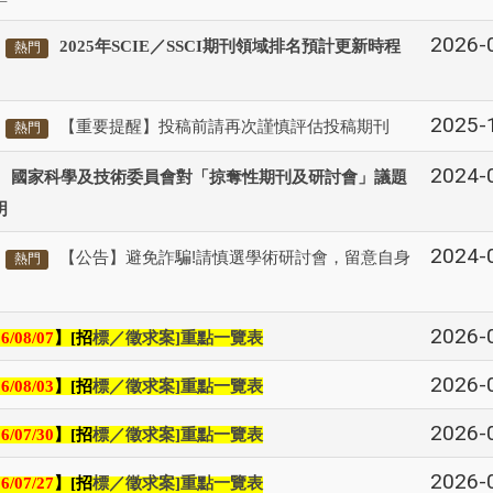
2026-
2025
年
SCIE
／
SSCI
期刊領域排名預計更新時程
熱門
2025-
【重要提醒】投稿前請再次謹慎評估投稿期刊
熱門
2024-
國家科學及技術委員會對「掠奪性期刊及研討會」議題
明
2024-
【公告】避免詐騙!請慎選學術研討會，留意自身
熱門
2026-
】
招
標／徵求案
重點一覽表
6/08/07
[
]
2026-
】
招
標／徵求案
重點一覽表
6/08/03
[
]
2026-
】
招
標／徵求案
重點一覽表
6/07/30
[
]
2026-
】
招
標／徵求案
重點一覽表
6/07/27
[
]