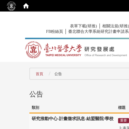
:::
｜
表單下載(研推)
相關法規(研推
｜
FB粉絲頁
臺北聯合大學系統研究計畫申請系
:::
首頁
公告
公告
類別
標題
研究推動中心-計畫徵求訊息-結盟醫院/學校
重要
上表