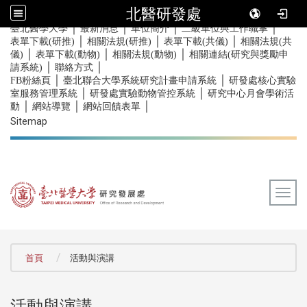
北醫研發處
｜
｜
｜
｜
:::
臺北醫學大學
最新消息
單位簡介
二級單位與工作職掌
｜
｜
｜
表單下載(研推)
相關法規(研推)
表單下載(共儀)
相關法規(共
｜
｜
｜
儀)
表單下載(動物)
相關法規(動物)
相關連結(研究與獎勵申
｜
｜
請系統)
聯絡方式
｜
｜
FB粉絲頁
臺北聯合大學系統研究計畫申請系統
研發處核心實驗
｜
｜
室服務管理系統
研發處實驗動物管控系統
研究中心月會學術活
｜
｜
｜
動
網站導覽
網站回饋表單
Sitemap
Togg
:::
首頁
活動與演講
活動與演講