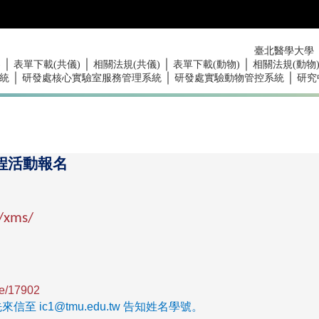
臺北醫學大學
｜
｜
｜
｜
)
表單下載(共儀)
相關法規(共儀)
表單下載(動物)
相關法規(動物
｜
｜
｜
統
研發處核心實驗室服務管理系統
研發處實驗動物管控系統
研究
程活動報名
w/xms/
se/17902
ic1@tmu.edu.tw 告知姓名學號。