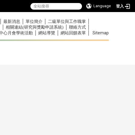
Language
登入
｜
｜
｜
｜
最新消息
單位簡介
二級單位與工作職掌
｜
｜
｜
)
相關連結(研究與獎勵申請系統)
聯絡方式
｜
｜
｜
Sitemap
中心月會學術活動
網站導覽
網站回饋表單