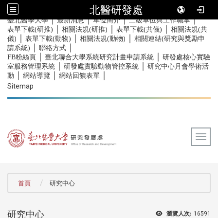
北醫研發處
｜
｜
｜
｜
:::
臺北醫學大學
最新消息
單位簡介
二級單位與工作職掌
｜
｜
｜
表單下載(研推)
相關法規(研推)
表單下載(共儀)
相關法規(共
｜
｜
｜
儀)
表單下載(動物)
相關法規(動物)
相關連結(研究與獎勵申
｜
｜
請系統)
聯絡方式
｜
｜
FB粉絲頁
臺北聯合大學系統研究計畫申請系統
研發處核心實驗
｜
｜
室服務管理系統
研發處實驗動物管控系統
研究中心月會學術活
｜
｜
｜
動
網站導覽
網站回饋表單
Sitemap
Togg
:::
首頁
研究中心
研究中心
瀏覽人次:
16591