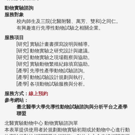
動物實驗諮詢
服務對象
(
)
校內師生及三院
北醫附醫、萬芳、雙和
之同仁。
有興趣進行先導性動物試驗之相關企業。
服務項目
[
]
研究
實驗計畫書撰寫說明與輔導。
[
]
研究
動物實驗之研究設計與建議。
[
]
研究
動物實驗之現場觀察與協助。
[
]
研究
實驗動物繁殖紀錄填寫協助。
[
]
產學
先導性產學動物試驗諮詢。
[
]
產學
動物試驗設計規劃與執行。
[
]
產學
各項動物試驗服務與分析。
服務方式：
線上預約
參考網站：
臺北醫學大學先導性動物試驗諮詢與分析平台之產學
聯盟
北醫實驗動物中心
動物實驗諮詢單
本表單提供使用者於規劃動物實驗初期或於動物中心進行動