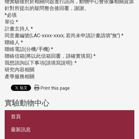
物實驗後對於相關問題進行諮詢，動物中心會依據相關資源
針對所提出的疑問整合後回覆，謝謝。
*
必填
*
單位
*
計畫主持人
(LAC-xxxx-xxxx;
"
") *
同意書編號
若尚未申請計畫請填
無
*
聯絡人
(
/
) *
聯絡電話
分機
手機
(
) *
聯絡信箱
將以此信箱回覆，請確實填寫
(
): *
我想諮詢以下事項
請填寫說明
研究內容相關
產學服務相關
Print this page
實驗動物中心
:::
首頁
最新訊息