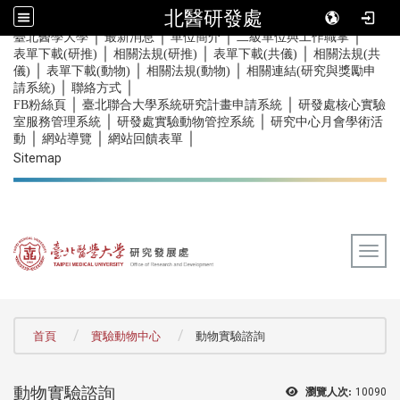
北醫研發處
｜
｜
｜
｜
:::
臺北醫學大學
最新消息
單位簡介
二級單位與工作職掌
｜
｜
｜
表單下載(研推)
相關法規(研推)
表單下載(共儀)
相關法規(共
｜
｜
｜
儀)
表單下載(動物)
相關法規(動物)
相關連結(研究與獎勵申
｜
｜
請系統)
聯絡方式
｜
｜
FB粉絲頁
臺北聯合大學系統研究計畫申請系統
研發處核心實驗
｜
｜
室服務管理系統
研發處實驗動物管控系統
研究中心月會學術活
｜
｜
｜
動
網站導覽
網站回饋表單
Sitemap
Togg
:::
首頁
實驗動物中心
動物實驗諮詢
動物實驗諮詢
瀏覽人次:
10090