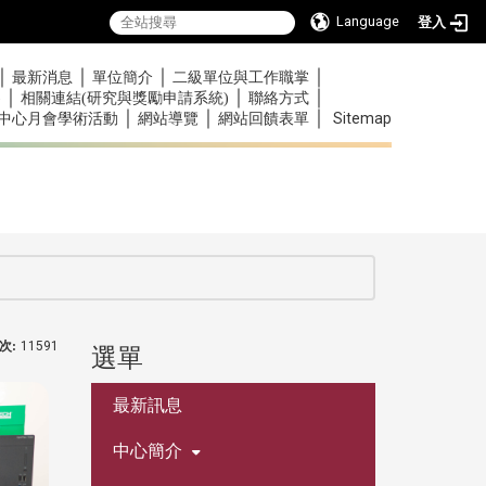
Language
登入
｜
｜
｜
｜
最新消息
單位簡介
二級單位與工作職掌
｜
｜
｜
)
相關連結(研究與獎勵申請系統)
聯絡方式
｜
｜
｜
Sitemap
中心月會學術活動
網站導覽
網站回饋表單
次:
11591
選單
:::
最新訊息
中心簡介