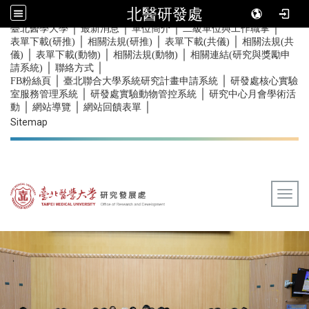
北醫研發處
｜
｜
｜
｜
:::
臺北醫學大學
最新消息
單位簡介
二級單位與工作職掌
｜
｜
｜
表單下載(研推)
相關法規(研推)
表單下載(共儀)
相關法規(共
｜
｜
｜
儀)
表單下載(動物)
相關法規(動物)
相關連結(研究與獎勵申
｜
｜
請系統)
聯絡方式
｜
｜
FB粉絲頁
臺北聯合大學系統研究計畫申請系統
研發處核心實驗
｜
｜
室服務管理系統
研發處實驗動物管控系統
研究中心月會學術活
｜
｜
｜
動
網站導覽
網站回饋表單
Sitemap
Togg