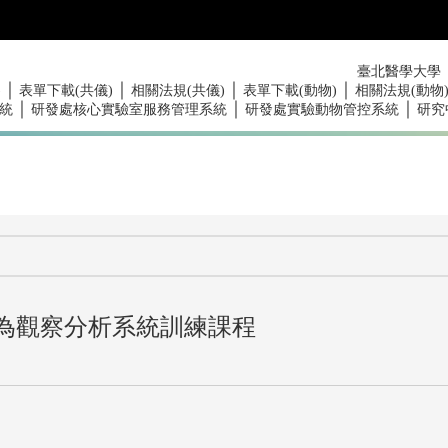
臺北醫學大學
｜
｜
｜
｜
)
表單下載(共儀)
相關法規(共儀)
表單下載(動物)
相關法規(動物
｜
｜
｜
統
研發處核心實驗室服務管理系統
研發處實驗動物管控系統
研究
行為觀察分析系統訓練課程