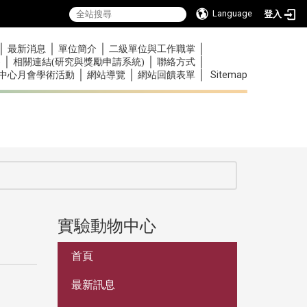
Language
登入
｜
｜
｜
｜
最新消息
單位簡介
二級單位與工作職掌
｜
｜
｜
)
相關連結(研究與獎勵申請系統)
聯絡方式
｜
｜
｜
Sitemap
中心月會學術活動
網站導覽
網站回饋表單
實驗動物中心
:::
首頁
最新訊息