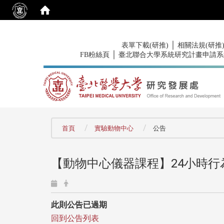
:::
｜
表單下載(研推)
相關法規(研推
｜
FB粉絲頁
臺北聯合大學系統研究計畫申請系
:::
首頁
實驗動物中心
公告
【動物中心儀器課程】24小時
此則公告已過期
回到公告列表