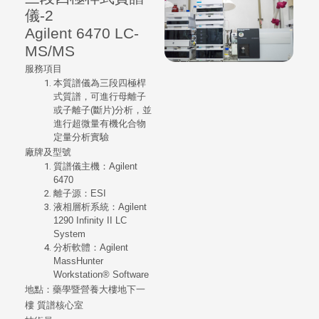
儀-2
Agilent 6470 LC-
MS/MS
服務項目
本質譜儀為三段四極桿
式質譜，可進行母離子
或子離子(斷片)分析，並
進行超微量有機化合物
定量分析實驗
廠牌及型號
質譜儀主機：Agilent
6470
離子源：ESI
液相層析系統：Agilent
1290 Infinity II LC
System
分析軟體：Agilent
MassHunter
Workstation® Software
地點：
藥學暨營養大樓地下一
樓
質譜核心室