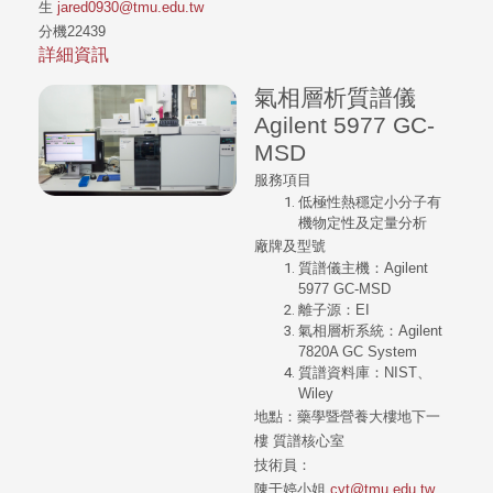
生
jared0930@tmu.edu.tw
分機22439
詳細資訊
氣相層析質譜儀
Agilent 5977 GC-
MSD
服務項目
低極性熱穩定小分子有
機物定性及定量分析
廠牌及型號
質譜儀主機：Agilent
5977 GC-MSD
離子源：EI
氣相層析系統：Agilent
7820A GC System
質譜資料庫：NIST、
Wiley
地點：
藥學暨營養大樓地下一
樓
質譜核心室
技術員：
陳于婷小姐
cyt@tmu.edu.tw