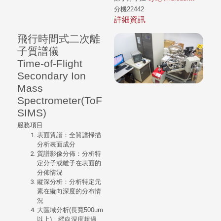
分機22442
詳細資訊
飛行時間式二次離
子質譜儀
Time-of-Flight
Secondary Ion
Mass
Spectrometer(ToF
SIMS)
服務項目
表面質譜：全質譜掃描
分析表面成分
質譜影像分佈：分析特
定分子或離子在表面的
分佈情況
縱深分析：分析特定元
素在縱向深度的分布情
況
大區域分析(長寬500um
以上)、縱向深度超過