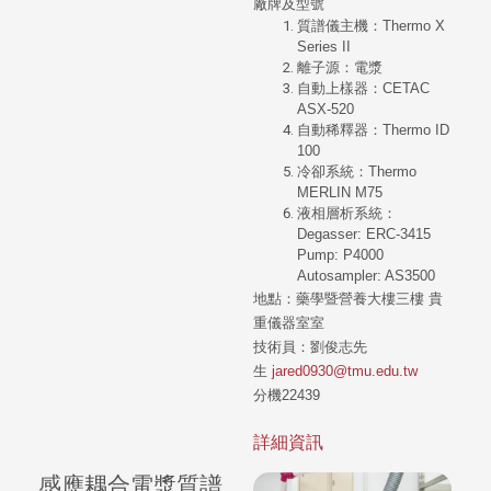
廠牌及型號
質譜儀主機：Thermo X
Series II
離子源：電漿
自動上樣器：CETAC
ASX-520
自動稀釋器：Thermo ID
100
冷卻系統：Thermo
MERLIN M75
液相層析系統：
Degasser: ERC-3415
Pump: P4000
Autosampler: AS3500
地點：藥學暨營養大樓三樓 貴
重儀器室室
技術員：
劉俊志先
生
jared0930@tmu.edu.tw
分機22439
詳細資訊
感應耦合電漿質譜