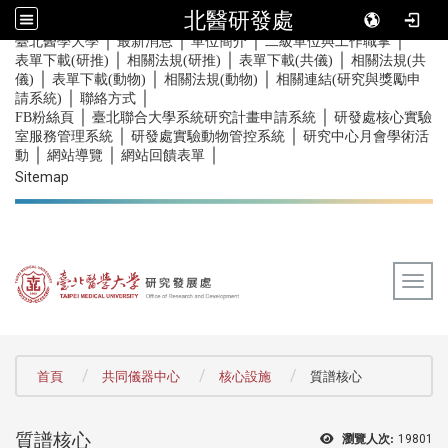
北醫研發處
｜
｜
｜
｜
:::
臺北醫學大學
最新消息
單位簡介
二級單位與工作職掌
｜
｜
｜
表單下載(研推)
相關法規(研推)
表單下載(共儀)
相關法規(共
｜
｜
｜
儀)
表單下載(動物)
相關法規(動物)
相關連結(研究與獎勵申
｜
｜
請系統)
聯絡方式
｜
｜
FB粉絲頁
臺北聯合大學系統研究計畫申請系統
研發處核心實驗
｜
｜
室服務管理系統
研發處實驗動物管控系統
研究中心月會學術活
｜
｜
｜
動
網站導覽
網站回饋表單
Sitemap
Togg
:::
首頁
共同儀器中心
核心設施
質譜核心
質譜核心
瀏覽人次:
19801