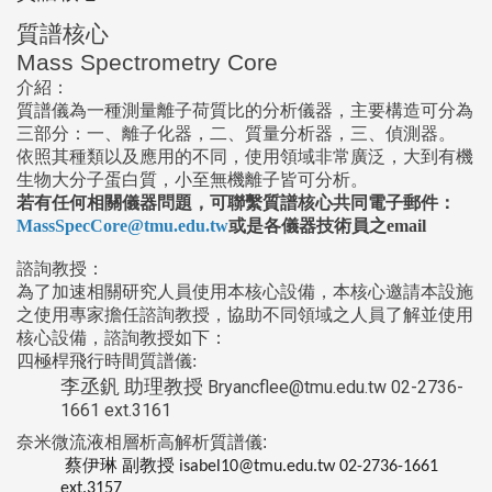
質譜核心
Mass Spectrometry Core
介紹：
質譜儀為一種測量離子荷質比的分析儀器，主要構造可分為
三部分：一、離子化器，二、質量分析器，三、偵測器。
依照其種類以及應用的不同，使用領域非常廣泛，大到有機
生物大分子蛋白質，小至無機離子皆可分析。
若有任何相關儀器問題，可聯繫質譜核心共同電子郵件：
MassSpecCore@tmu.edu.tw
或是各儀器技術員之email
諮詢教授：
為了加速相關研究人員使用本核心設備，本核心邀請本設施
之使用專家擔任諮詢教授，協助不同領域之人員了解並使用
核心設備，諮詢教授如下：
四極桿飛行時間質譜儀:
李丞釩 助理教授
Bryancflee@tmu.edu.tw 02-2736-
1661 ext.3161
奈米微流液相層析高解析質譜儀
:
蔡伊琳
副教授
isabel10@tmu.edu.tw 02-2736-1661
ext.3157