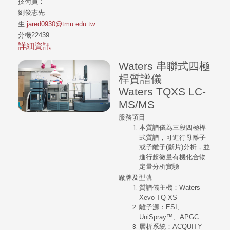
技術員：
劉俊志先
生
jared0930@tmu.edu.tw
分機22439
詳細資訊
Waters 串聯式四極
桿質譜儀
Waters TQXS LC-
MS/MS
服務項目
本質譜儀為三段四極桿
式質譜，可進行母離子
或子離子(斷片)分析，並
進行超微量有機化合物
定量分析實驗
廠牌及型號
質譜儀主機：Waters
Xevo TQ-XS
離子源：ESI、
UniSpray™、APGC
層析系統：ACQUITY