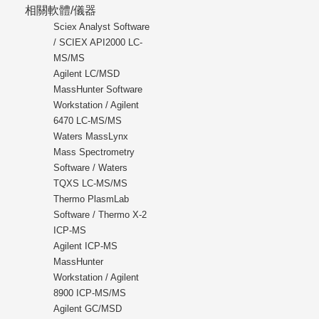
相關軟體/儀器
Sciex Analyst Software
/ SCIEX API2000 LC-
MS/MS
Agilent LC/MSD
MassHunter Software
Workstation / Agilent
6470 LC-MS/MS
Waters MassLynx
Mass Spectrometry
Software / Waters
TQXS LC-MS/MS
Thermo PlasmLab
Software / Thermo X-2
ICP-MS
Agilent ICP-MS
MassHunter
Workstation / Agilent
8900 ICP-MS/MS
Agilent GC/MSD