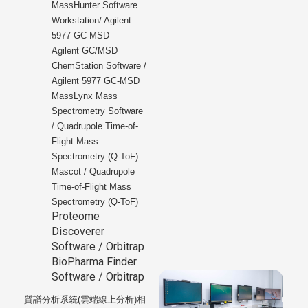
MassHunter Software
Workstation/ Agilent
5977 GC-MSD
Agilent GC/MSD
ChemStation Software /
Agilent 5977 GC-MSD
MassLynx Mass
Spectrometry Software
/ Quadrupole Time-of-
Flight Mass
Spectrometry (Q-ToF)
Mascot / Quadrupole
Time-of-Flight Mass
Spectrometry (Q-ToF)
Proteome
Discoverer
Software / Orbitrap
BioPharma Finder
Software / Orbitrap
質譜分析系統(雲端線上分析)相