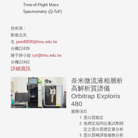
Time-of-Flight Mass
Spectrometry (Q-ToF)
技術員：
劉俊志先
生
jared0930@tmu.edu.tw
分機22439
陳于婷小姐
cyt@tmu.edu.tw
分機22442
詳細資訊
奈米微流液相層析
高解析質譜儀
Orbitrap Exploris
480
服務項目
蛋白質鑑定
免標定或同位素試劑標
定之蛋白質體定量分析
蛋白質轉譯後修飾分析