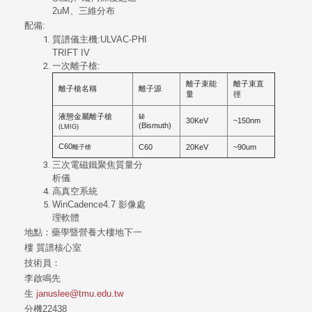
2uM、三維分布
配備:
質譜儀主機:ULVAC-PHI
TRIFT IV
一次離子槍:
離子束能
離子束直
離子槍名稱
離子源
量
徑
液態金屬離子槍
鉍
30KeV
~150nm
(Bismuth)
(LMIG)
C60
C60
20KeV
~90um
離子槍
三次電磁鐵聚焦質量分
析儀
高真空系統
WinCadence4.7 影像處
理軟體
地點：
藥學暨營養大樓地下一
樓
質譜核心室
技術員：
李啟鳴先
生
januslee@tmu.edu.tw
分機22438