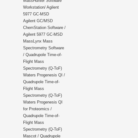
MassHunter Software
Workstation/ Agilent
5977 GC-MSD
Agilent GC/MSD
ChemStation Software /
Agilent 5977 GC-MSD
MassLynx Mass
Spectrometry Software
/ Quadrupole Time-of-
Flight Mass
Spectrometry (Q-ToF)
Waters Progenesis QI /
Quadrupole Time-of-
Flight Mass
Spectrometry (Q-ToF)
Waters Progenesis QI
for Proteomics /
Quadrupole Time-of-
Flight Mass
Spectrometry (Q-ToF)
Mascot / Quadrupole