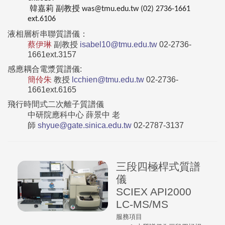
韓嘉莉
副教授
was@tmu.edu.tw (02) 2736-1661
ext.6106
液相層析串聯質譜儀：
蔡伊琳
副教授
isabel10@tmu.edu.tw
02-2736-
1661ext.3157
感應耦合電漿質譜儀
:
簡伶朱
教授
lcchien@tmu.edu.tw
02-2736-
1661ext.6165
飛行時間式二次離子質譜儀
中研院應科中心 薛景中
老
師
shyue@gate.sinica.edu.tw
02-2787-3137
三段四極桿式質譜
儀
SCIEX API2000
LC-MS/MS
服務項目