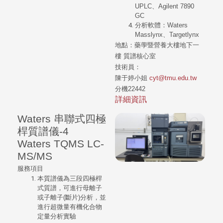
UPLC、Agilent 7890
GC
分析軟體：Waters
Masslynx、Targetlynx
地點：
藥學暨營養大樓地下一
樓
質譜核心室
技術員：
陳于婷小姐
cyt@tmu.edu.tw
分機22442
詳細資訊
Waters 串聯式四極
桿質譜儀-4
Waters TQMS LC-
MS/MS
服務項目
本質譜儀為三段四極桿
式質譜，可進行母離子
或子離子(斷片)分析，並
進行超微量有機化合物
定量分析實驗