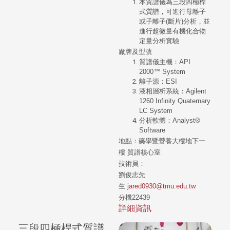
本質譜儀為三段四極桿
式質譜，可進行母離子
或子離子(斷片)分析，並
進行超微量有機化合物
定量分析實驗
廠牌及型號
質譜儀主機：API
2000™ System
離子源：ESI
液相層析系統：Agilent
1260 Infinity Quaternary
LC System
分析軟體：Analyst®
Software
地點：藥學暨營養大樓地下一
樓 質譜核心室
技術員：
劉俊志先
生
jared0930@tmu.edu.tw
分機22439
詳細資訊
三段四極桿式質譜