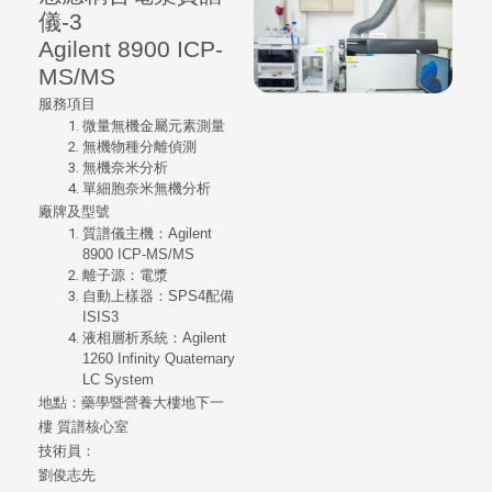
儀-3
Agilent 8900 ICP-
MS/MS
服務項目
微量無機金屬元素測量
無機物種分離偵測
無機奈米分析
單細胞奈米無機分析
廠牌及型號
質譜儀主機：Agilent
8900 ICP-MS/MS
離子源：電漿
自動上樣器：SPS4配備
ISIS3
液相層析系統：Agilent
1260 Infinity Quaternary
LC System
地點：
藥學暨營養大樓地下一
樓
質譜核心室
技術員：
劉俊志先