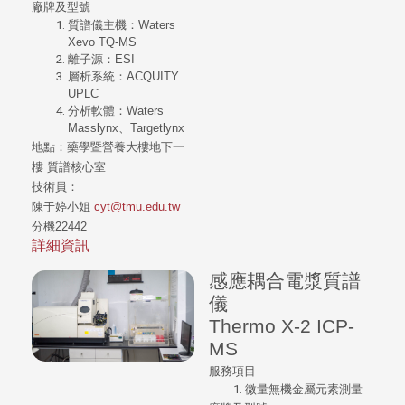
廠牌及型號
質譜儀主機：Waters
Xevo TQ-MS
離子源：ESI
層析系統：ACQUITY
UPLC
分析軟體：Waters
Masslynx、Targetlynx
地點：
藥學暨營養大樓地下一
樓
質譜核心室
技術員：
陳于婷小姐
cyt@tmu.edu.tw
分機22442
詳細資訊
感應耦合電漿質譜
儀
Thermo X-2 ICP-
MS
服務項目
微量無機金屬元素測量