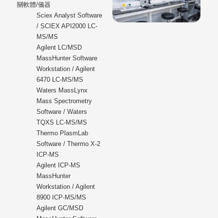
關軟體/儀器
Sciex Analyst Software
/ SCIEX API2000 LC-
MS/MS
Agilent LC/MSD
MassHunter Software
Workstation / Agilent
6470 LC-MS/MS
Waters MassLynx
Mass Spectrometry
Software / Waters
TQXS LC-MS/MS
Thermo PlasmLab
Software / Thermo X-2
ICP-MS
Agilent ICP-MS
MassHunter
Workstation / Agilent
8900 ICP-MS/MS
Agilent GC/MSD