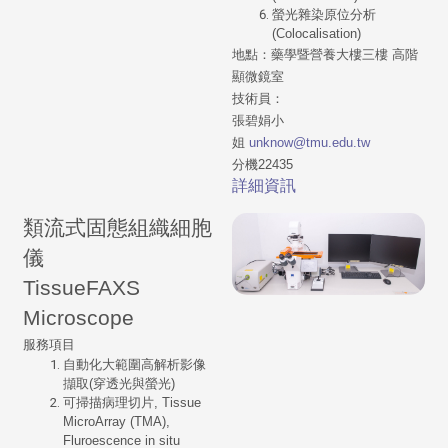
螢光雜染原位分析
(Colocalisation)
地點：藥學暨營養大樓三樓 高階
顯微鏡室
技術員：
張碧娟小
姐
unknow@tmu.edu.tw
分機22435
詳細資訊
類流式固態組織細胞
儀
TissueFAXS
Microscope
服務項目
自動化大範圍高解析影像
擷取(穿透光與螢光)
可掃描病理切片, Tissue
MicroArray (TMA),
Fluroescence in situ