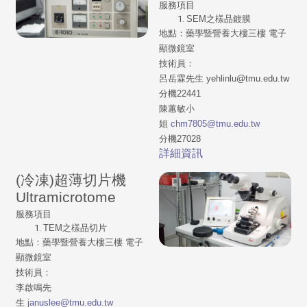
服務項目
SEM之樣品鍍膜
地點：藥學暨營養大樓三樓 電子
顯微鏡室
技術員：
呂岳霖先生 yehlinlu@tmu.edu.tw
分機22441
陳蕙敏小
姐
chm7805@tmu.edu.tw
分
機27028
詳細資訊
(冷凍)超薄切片機
Ultramicrotome
服務項目
TEM之樣品切片
地點：藥學暨營養大樓三樓 電子
顯微鏡室
技術員：
李啟鳴先
生
januslee@tmu.edu.tw