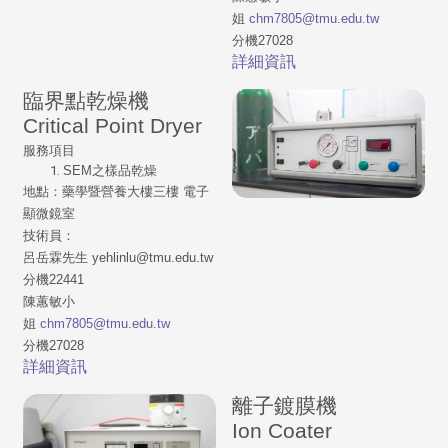
姐
chm7805@tmu.edu.tw
分機27028
詳細資訊
臨界點乾燥機
Critical Point Dryer
服務項目
SEM之樣品乾燥
地點：藥學暨營養大樓三樓 電子
顯微鏡室
技術員：
呂岳霖先生 yehlinlu@tmu.edu.tw
分機22441
陳蕙敏小
姐
chm7805@tmu.edu.tw
分機27028
詳細資訊
離子鍍膜機
Ion Coater