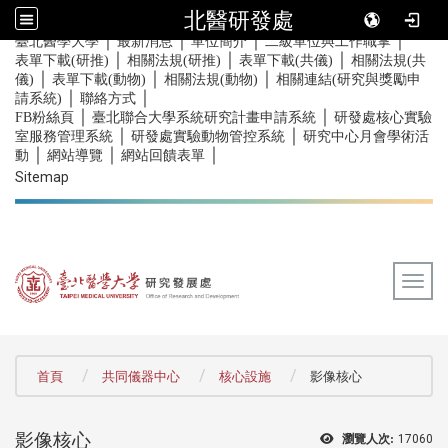
北醫研發處
｜
｜
｜
｜
:::
臺北醫學大學
最新消息
單位簡介
二級單位與工作職掌
｜
｜
｜
表單下載(研推)
相關法規(研推)
表單下載(共儀)
相關法規(共
｜
｜
｜
儀)
表單下載(動物)
相關法規(動物)
相關連結(研究與獎勵申
｜
｜
請系統)
聯絡方式
｜
｜
FB粉絲頁
臺北聯合大學系統研究計畫申請系統
研發處核心實驗
｜
｜
室服務管理系統
研發處實驗動物管控系統
研究中心月會學術活
｜
｜
｜
動
網站導覽
網站回饋表單
Sitemap
Togg
:::
首頁
共同儀器中心
核心設施
影像核心
影像核心
瀏覽人次:
17060