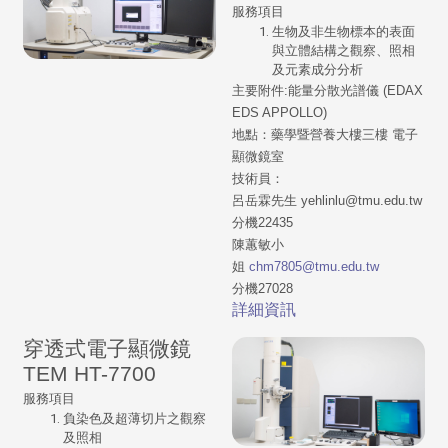
服務項目
生物及非生物標本的表面
與立體結構之觀察、照相
及元素成分分析
主要附件:能量分散光譜儀 (EDAX
EDS APPOLLO)
地點：藥學暨營養大樓三樓 電子
顯微鏡室
技術員：
呂岳霖先生 yehlinlu@tmu.edu.tw
分機22435
陳蕙敏小
姐
chm7805@tmu.edu.tw
分機27028
詳細資訊
穿透式電子顯微鏡
TEM HT-7700
服務項目
負染色及超薄切片之觀察
及照相