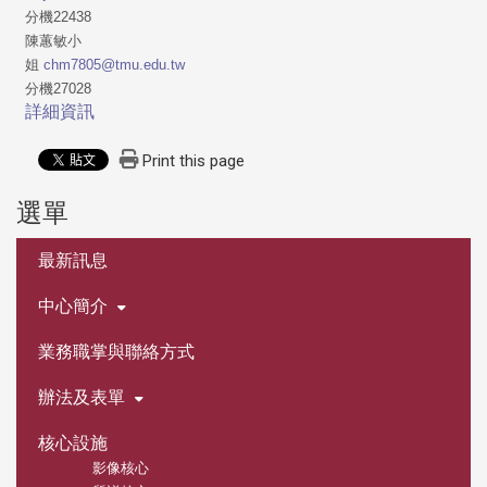
分機22438
陳蕙敏小
姐
chm7805@tmu.edu.tw
分機27028
詳細資訊
Print this page
選單
:::
最新訊息
中心簡介
業務職掌與聯絡方式
辦法及表單
核心設施
影像核心