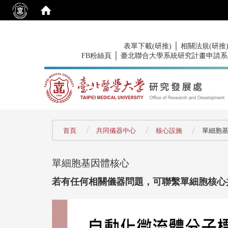
:::
｜
表單下載(研推)
相關法規(研推
｜
FB粉絲頁
臺北聯合大學系統研究計畫申請系
:::
首頁
共同儀器中心
核心設施
單細胞
單細胞基因體核心
若有任何相關儀器問題，可聯繫單細胞核心