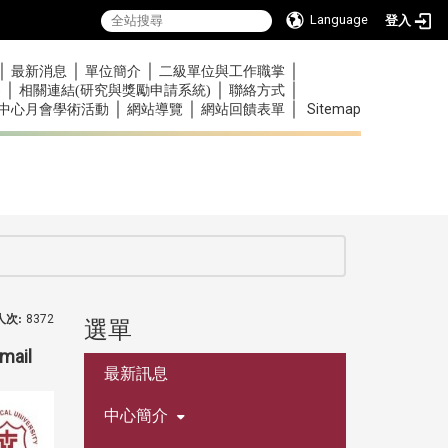
Language
登入
｜
｜
｜
｜
最新消息
單位簡介
二級單位與工作職掌
｜
｜
｜
)
相關連結(研究與獎勵申請系統)
聯絡方式
｜
｜
｜
Sitemap
中心月會學術活動
網站導覽
網站回饋表單
人次:
8372
選單
:::
ail
最新訊息
中心簡介