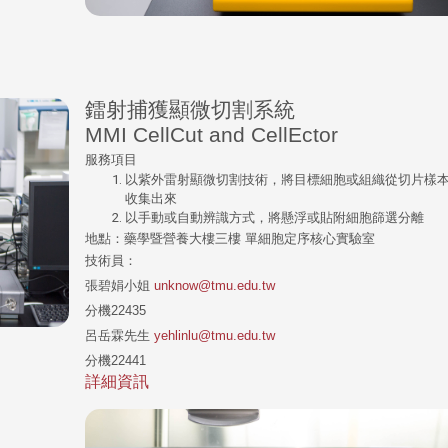
鐳射捕獲顯微切割系統
MMI CellCut and CellEctor
服務項目
以紫外雷射顯微切割技術，將目標細胞或組織從切片樣
收集出來
以手動或自動辨識方式，將懸浮或貼附細胞篩選分離
地點：藥學暨營養大樓三樓 單細胞定序核心實驗室
技術員：
張碧娟小姐
unknow@tmu.edu.tw
分機22435
呂岳霖先生
yehlinlu@tmu.edu.tw
分機22441
詳細資訊