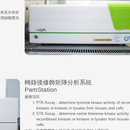
出來並分布於
使用細胞螢光
轉錄後修飾矩陣分析系統
PamStation
服務項目
PTK Assay - determine tyrosine kinase activity of reco
kinases or kinases in lysates from tissues and cells
STK Assay - determine serine threonine kinase activity 
recombinant kinases or kinases in lysates from tissues
cells