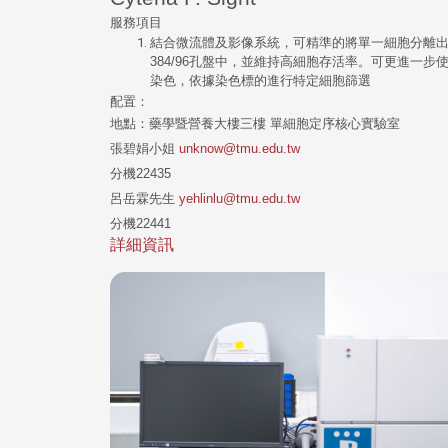
服務項目
結合微流體及影像系統，可精準的將單一細胞分離
384/96孔盤中，並維持高細胞存活率。可更進一步
染色，依據染色標的進行特定細胞篩選
配置：
地點：藥學暨營養大樓三樓 單細胞定序核心實驗室
張碧娟小姐
unknow@tmu.edu.tw
分機22435
呂岳霖先生
yehlinlu@tmu.edu.tw
分機22441
詳細資訊