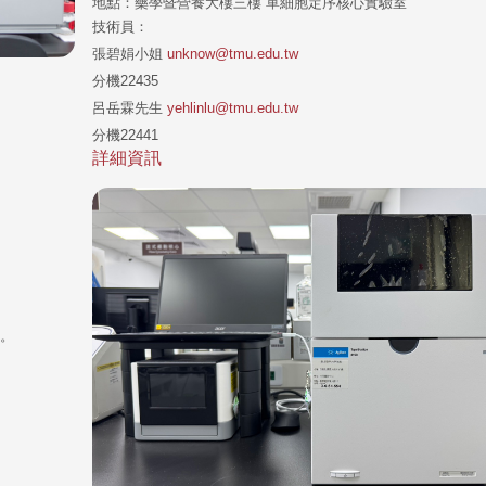
地點：藥學暨營養大樓三樓 單細胞定序核心實驗室
技術員：
張碧娟小姐
unknow@tmu.edu.tw
分機22435
呂岳霖先生
yehlinlu@tmu.edu.tw
分機22441
詳細資訊
。