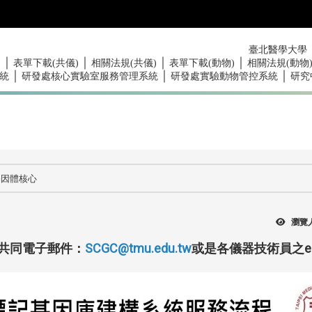
臺北醫學大學
｜
｜
｜
｜
)
表單下載(共儀)
相關法規(共儀)
表單下載(動物)
相關法規(動物
｜
｜
｜
統
研發處核心實驗室服務管理系統
研發處實驗動物管控系統
研究
基因體核心
瀏覽
共同電子郵件：
SCGC@tmu.edu.tw
或是各儀器技術員之em