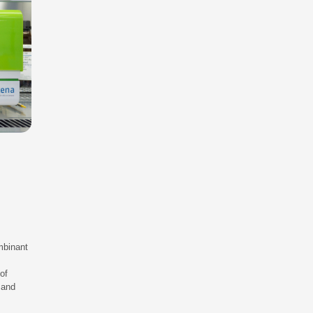
mbinant
of
 and