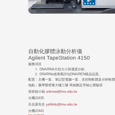
自動化膠體泳動分析儀
Agilent TapeStation 4150
服務項目
DNA/RNA片段大小與濃度分析。
DIN/RINe值客觀評估DNA/REN樣品品質。
配置：
主機一套、筆記型電腦一套，含控制軟體及分析軟體
地點：藥學暨營養大樓三樓 單細胞定序核心實驗室
張碧娟小姐
unknow@tmu.edu.tw
分機22435
呂岳霖先生
yehlinlu@tmu.edu.tw
分機22441