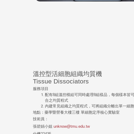
溫控型活細胞組織均質機
Tissue Dissociators
服務項目
配有8組溫控模組可同時處理8組樣品，每個樣本皆
合之均質程式
內建常見組織之均質程式，可將組織分離出單一細
地點：藥學暨營養大樓三樓 單細胞定序核心實驗室
技術員：
張碧娟小姐
unknow@tmu.edu.tw
分機22435