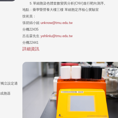
單細胞染色體套數變異分析(CNV)進行靶向測序。
地點：藥學暨營養大樓三樓 單細胞定序核心實驗室
技術員：
張碧娟小姐
unknow@tmu.edu.tw
分機22435
呂岳霖先生
yehlinlu@tmu.edu.tw
分機22441
詳細資訊
可獨立設定適
胞或胞器