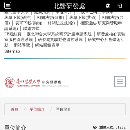
北醫研發處
｜
｜
｜
｜
:::
臺北醫學大學
最新消息
單位簡介
二級單位與工作職掌
｜
｜
｜
表單下載(研推)
相關法規(研推)
表單下載(共儀)
相關法規(共
｜
｜
｜
儀)
表單下載(動物)
相關法規(動物)
相關連結(研究與獎勵申
｜
｜
請系統)
聯絡方式
｜
｜
FB粉絲頁
臺北聯合大學系統研究計畫申請系統
研發處核心實驗
｜
｜
室服務管理系統
研發處實驗動物管控系統
研究中心月會學術活
｜
｜
｜
動
網站導覽
網站回饋表單
Sitemap
Togg
:::
首頁
單位簡介
單位簡介
單位簡介
瀏覽人次:
51282