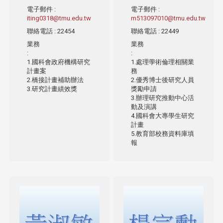
電子郵件
:
電子郵件
:
iting0318@tmu.edu.tw
m513097010@tmu.edu.tw
聯絡電話
: 22454
聯絡電話
: 22449
業務
業務
:
:
1.國科會政府機構研究
1.處理學術倫理相關業
計畫案
務
2.橋接計畫補助辦法
2.優秀博士後研究人員
3.研究計畫績效獎
獎勵申請
3.辦理研究推動中心活
動及演講
4.國科會大專學生研究
計畫
5.教育部校務資料庫填
報