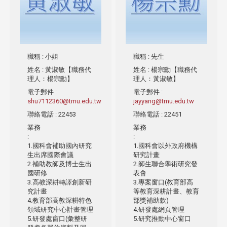
職稱
: 小姐
職稱
: 先生
姓名
: 黃淑敏【職務代
姓名
: 楊宗勳【職務代
理人：楊宗勳】
理人：黃淑敏】
電子郵件
:
電子郵件
:
shu7112360@tmu.edu.tw
jayyang@tmu.edu.tw
聯絡電話
: 22453
聯絡電話
: 22451
業務
業務
:
:
1.國科會補助國內研究
1.國科會以外政府機構
生出席國際會議
研究計畫
2.補助教師及博士生出
2.師生聯合學術研究發
國研修
表會
3.高教深耕轉譯創新研
3.專案窗口(教育部高
究計畫
等教育深耕計畫、教育
4.教育部高教深耕特色
部獎補助款)
領域研究中心計畫管理
4.研發處網頁管理
5.研發處窗口(彙整研
5.研究推動中心窗口