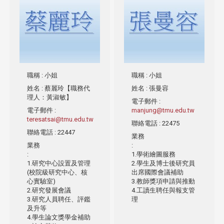
職稱
: 小姐
職稱
: 小姐
姓名
: 蔡麗玲【職務代
姓名
: 張曼容
理人：黃淑敏】
電子郵件
:
電子郵件
:
manjung@tmu.edu.tw
teresatsai@tmu.edu.tw
聯絡電話
: 22475
聯絡電話
: 22447
業務
業務
:
:
1.學術繪圖服務
1.研究中心設置及管理
2.學生及博士後研究員
(校院級研究中心、核
出席國際會議補助
心實驗室)
3.教師獎項申請與推動
2.研究發展會議
4.工讀生聘任與報支管
3.研究人員聘任、評鑑
理
及升等
4.學生論文獎學金補助