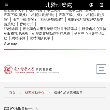
北醫研發處
｜
｜
｜
｜
:::
臺北醫學大學
最新消息
單位簡介
二級單位與工作職掌
｜
｜
｜
表單下載(研推)
相關法規(研推)
表單下載(共儀)
相關法規(共
｜
｜
｜
儀)
表單下載(動物)
相關法規(動物)
相關連結(研究與獎勵申
｜
｜
請系統)
聯絡方式
｜
｜
FB粉絲頁
臺北聯合大學系統研究計畫申請系統
研發處核心實驗
｜
｜
室服務管理系統
研發處實驗動物管控系統
研究中心月會學術活
｜
｜
｜
動
網站導覽
網站回饋表單
Sitemap
Togg
:::
首頁
研究推動中心
成員介紹與業務服務
研究推動中心