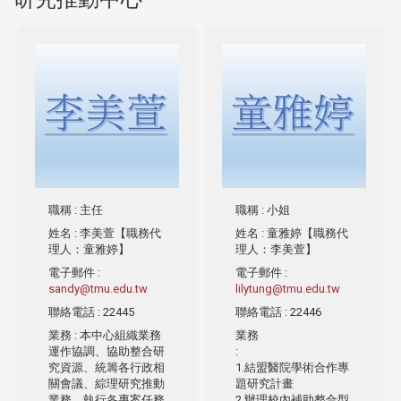
職稱
: 主任
職稱
: 小姐
姓名
: 李美萱【職務代
姓名
: 童雅婷【職務代
理人：童雅婷】
理人：李美萱】
電子郵件
:
電子郵件
:
sandy@tmu.edu.tw
lilytung@tmu.edu.tw
聯絡電話
: 22445
聯絡電話
: 22446
業務
: 本中心組織業務
業務
運作協調、協助整合研
:
究資源、統籌各行政相
1.結盟醫院學術合作專
關會議、綜理研究推動
題研究計畫
業務、執行各專案任務
2.辦理校內補助整合型