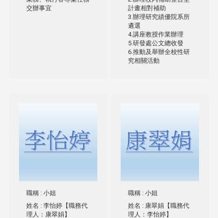
交辦事宜
計畫相對補助
3.辦理研究績優院系所
遴選
4.講座教授作業辦理
5.研發處公文總收發
6.推動及舉辦全校性研
究相關活動
職稱
: 小姐
職稱
: 小姐
姓名
: 李怡婷【職務代
姓名
: 康翠娟【職務代
理人：康翠娟】
理人：李怡婷】