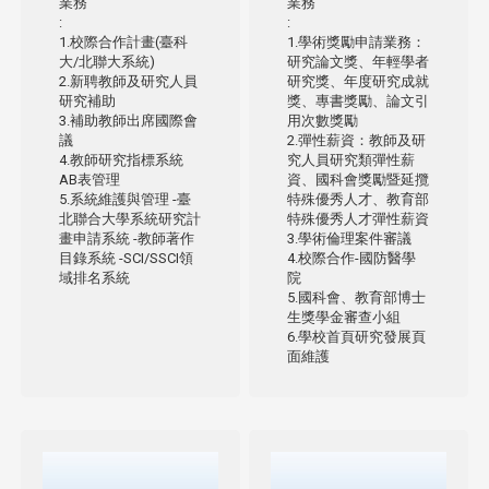
業務
業務
:
:
1.校際合作計畫(臺科
1.學術獎勵申請業務：
大/北聯大系統)
研究論文獎、年輕學者
2.新聘教師及研究人員
研究獎、年度研究成就
研究補助
獎、專書獎勵、論文引
3.補助教師出席國際會
用次數獎勵
議
2.彈性薪資：教師及研
4.教師研究指標系統
究人員研究類彈性薪
AB表管理
資、國科會獎勵暨延攬
5.系統維護與管理 -臺
特殊優秀人才、教育部
北聯合大學系統研究計
特殊優秀人才彈性薪資
畫申請系統 -教師著作
3.學術倫理案件審議
目錄系統 -SCI/SSCI領
4.校際合作-國防醫學
域排名系統
院
5.
國科會、教育部博士
生獎學金審查小組
6.學校首頁研究發展頁
面維護