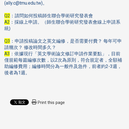
(
ally.c@tmu.edu.tw
)
。
Q2
：請問如何投稿師生聯合學術研究發表會
A2
：採線上申請。（師生聯合學術研究發表會線上申請系
統)
Q3
：申請投稿論文之英文編修，是否需要付費？
每年可申
請幾次？
修改時間多久？
A3
：依據現行「英文學術論文修訂申請作業要點」，目前
2
僅規範每篇編修次數，以
次為原則，符合規定者，全額補
2-3
助編修費用；編修時間分為一般件及急件，前者約
週，
1
後者為
週。
Print this page