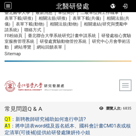
北醫研發處
｜
｜
｜
｜
:::
臺北醫學大學
最新消息
單位簡介
二級單位與工作職掌
｜
｜
｜
表單下載(研推)
相關法規(研推)
表單下載(共儀)
相關法規(共
｜
｜
｜
儀)
表單下載(動物)
相關法規(動物)
相關連結(研究與獎勵申
｜
｜
請系統)
聯絡方式
｜
｜
FB粉絲頁
臺北聯合大學系統研究計畫申請系統
研發處核心實驗
｜
｜
室服務管理系統
研發處實驗動物管控系統
研究中心月會學術活
｜
｜
｜
動
網站導覽
網站回饋表單
Sitemap
Togg
:::
常見問題Q & A
瀏覽人次:
6835
Q1
?
：新聘教師研究補助如何進行申請
A1
word
CM01
：將申請表
檔及簽名紙本、國科會計畫
表或核
(
)
定清單
可後補
提供給研發處陳妍伶小姐