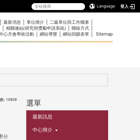
Language
登入
｜
｜
｜
｜
最新消息
單位簡介
二級單位與工作職掌
｜
｜
｜
)
相關連結(研究與獎勵申請系統)
聯絡方式
｜
｜
｜
Sitemap
中心月會學術活動
網站導覽
網站回饋表單
次:
10808
選單
:::
最新訊息
中心簡介
學分