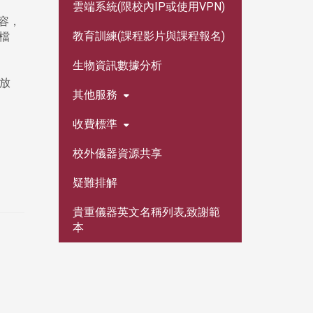
雲端系統(限校內IP或使用VPN)
容，
教育訓練(課程影片與課程報名)
檔
生物資訊數據分析
開放
其他服務
收費標準
校外儀器資源共享
疑難排解
貴重儀器英文名稱列表,致謝範
本