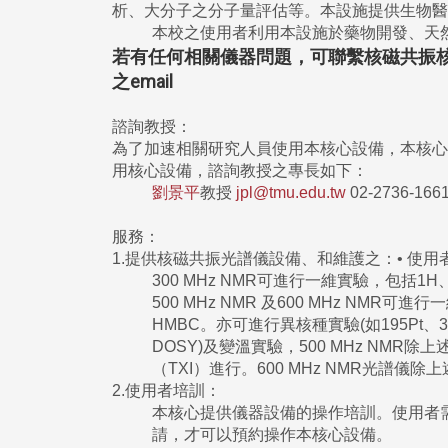
析、大分子之分子量評估等。本設施提供生物醫
本校之使用者利用本設施於藥物開發、天
若有任何相關儀器問題，可聯繫核磁共振
之email
諮詢教授：
為了加速相關研究人員使用本核心設備，本核心
用核心設備，諮詢教授之專長如下：
劉景平
教授
jpl@tmu.edu.tw
02-2736-16
服務：
1.提供核磁共振光譜儀設備、和維護之：• 使
300 MHz NMR可進行一維實驗，包括1H
500 MHz NMR 及600 MHz NM
HMBC。亦可進行異核種實驗(如195Pt、31
DOSY)及變溫實驗，500 MHz NMR
（TXI）進行。600 MHz NMR光譜
2.使用者培訓：
本核心提供儀器設備的操作培訓。使用者
請，才可以預約操作本核心設備。