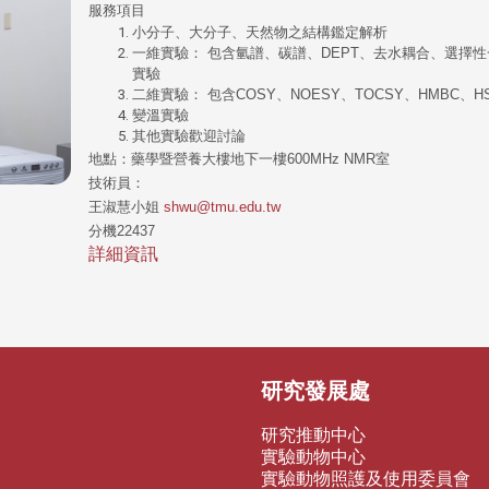
服務項目
小分子、大分子、天然物之結構鑑定解析
一維實驗： 包含氫譜、碳譜、DEPT、去水耦合、選擇性
實驗
二維實驗： 包含COSY、NOESY、TOCSY、HMBC、H
變溫實驗
其他實驗歡迎討論
地點：藥學暨營養大樓地下一樓600MHz NMR室
技術員：
王淑慧小姐
shwu@tmu.edu.tw
分機22437
詳細資訊
研究發展處
研究推動中心
實驗動物中心
實驗動物照護及使用委員會