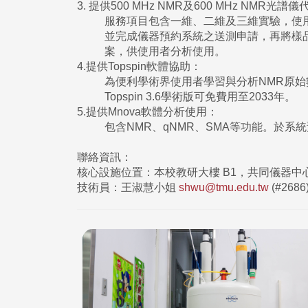
3. 提供500 MHz NMR及600 MHz NMR光譜
服務項目包含一維、二維及三維實驗，使
並完成儀器預約系統之送測申請，再將樣品
案，供使用者分析使用。
4.提供Topspin軟體協助：
為便利學術界使用者學習與分析NMR原始數據
Topspin 3.6學術版可免費用至2033年。
5.提供Mnova軟體分析使用：
包含NMR、qNMR、SMA等功能。於系
聯絡資訊：
核心設施位置：本校教研大樓 B1，共同儀器中
技術員：王淑慧小姐
shwu@tmu.edu.tw
(#2686