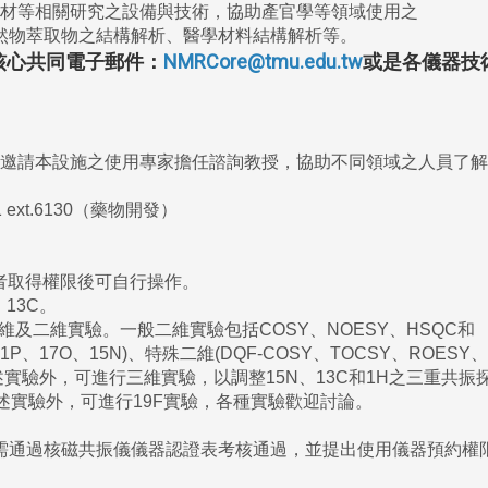
材等相關研究之設備與技術，協助產官學等領域使用之
然物萃取物之結構解析、醫學材料結構解析等。
核心共同電子郵件：
NMRCore@tmu.edu.tw
或是各儀器技
邀請本設施之使用專家擔任諮詢教授，協助不同領域之人員了解
61 ext.6130（藥物開發）
用者取得權限後可自行操作。
、13C。
R可進行一維及二維實驗。一般二維實驗包括COSY、NOESY、HSQC和
P、17O、15N)、特殊二維(DQF-COSY、TOCSY、ROESY、
除上述實驗外，可進行三維實驗，以調整15N、13C和1H之三重共振
儀除上述實驗外，可進行19F實驗，各種實驗歡迎討論。
需通過核磁共振儀儀器認證表考核通過，並提出使用儀器預約權