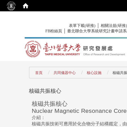
:::
｜
表單下載(研推)
相關法規(研推
｜
FB粉絲頁
臺北聯合大學系統研究計畫申請系
:::
首頁
共同儀器中心
核心設施
核磁共
核磁共振核心
核磁共振核心
Nuclear Magnetic Resonance Core
介紹：
核磁共振技術可應用於化合物分子結構鑑定，由