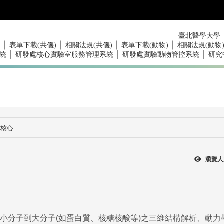
臺北醫學大學
｜
｜
｜
｜
)
表單下載(共儀)
相關法規(共儀)
表單下載(動物)
相關法規(動物
｜
｜
｜
統
研發處核心實驗室服務管理系統
研發處實驗動物管控系統
研究
振核心
瀏覽人
小分子到大分子(如蛋白質、核糖核酸等)之三維結構解析、動力