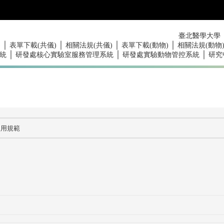
臺北醫學大學
｜
｜
｜
｜
)
表單下載(共儀)
相關法規(共儀)
表單下載(動物)
相關法規(動物
｜
｜
｜
統
研發處核心實驗室服務管理系統
研發處實驗動物管控系統
研究
使用規範