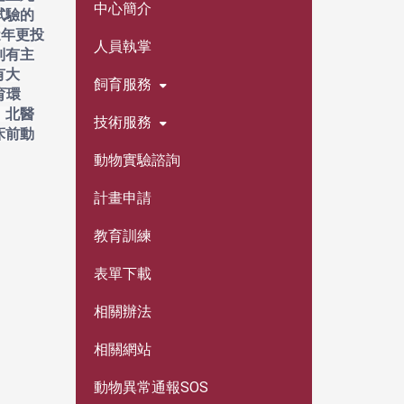
中心簡介
試驗的
近年更投
人員執掌
制有主
有大
飼育服務
育環
。北醫
技術服務
床前動
動物實驗諮詢
計畫申請
教育訓練
表單下載
相關辦法
相關網站
動物異常通報SOS