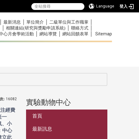
Language
登入
｜
｜
｜
｜
最新消息
單位簡介
二級單位與工作職掌
｜
｜
｜
)
相關連結(研究與獎勵申請系統)
聯絡方式
｜
｜
｜
Sitemap
中心月會學術活動
網站導覽
網站回饋表單
次:
16082
實驗動物中心
:::
投注經費
首頁
任一
鼠、小
最新訊息
；中心
建立此