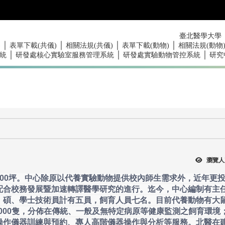
臺北醫學大學
｜
｜
｜
｜
)
表單下載(共儀)
相關法規(共儀)
表單下載(動物)
相關法規(動物
｜
｜
｜
統
研發處核心實驗室服務管理系統
研發處實驗動物管控系統
研究
瀏覽人
00坪。中心除原以代養實驗動物提供校內師生需求外，近年更
配合校務發展暨加速轉譯醫學研究的進行。迄今，中心編制有主
，碩、學士技術員計有五員，飼育人員七名。目前代養動物有大
,000隻，分佈在傳統、一般及無特定病原等健康監測之飼育環境
操作儀器訓練與預約、專人高階儀器操作與分析等服務。北醫在