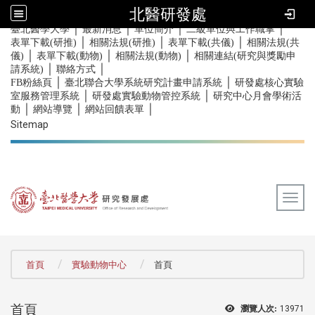
北醫研發處
｜
｜
｜
｜
:::
臺北醫學大學
最新消息
單位簡介
二級單位與工作職掌
｜
｜
｜
表單下載(研推)
相關法規(研推)
表單下載(共儀)
相關法規(共
｜
｜
｜
儀)
表單下載(動物)
相關法規(動物)
相關連結(研究與獎勵申
｜
｜
請系統)
聯絡方式
｜
｜
FB粉絲頁
臺北聯合大學系統研究計畫申請系統
研發處核心實驗
｜
｜
室服務管理系統
研發處實驗動物管控系統
研究中心月會學術活
｜
｜
｜
動
網站導覽
網站回饋表單
Sitemap
Togg
:::
首頁
實驗動物中心
首頁
首頁
瀏覽人次:
13971