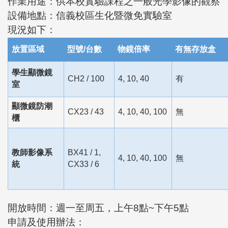
作業用途：供本校實驗課程之一般光學影像的觀察
設備地點：信義校區生化暨微免實驗室
現況如下：
放置區域
型號/台數
物鏡倍率
有無存放盒
學生顯微鏡
CH2 / 100
4, 10, 40
有
室
顯微鏡防潮
CX23 / 43
4, 10, 40, 100
無
櫃
教師影像系
BX41 / 1,
4, 10, 40, 100
無
統
CX33 / 6
開放時間：週一至周五，上午8點~下午5點
申請及使用辦法：