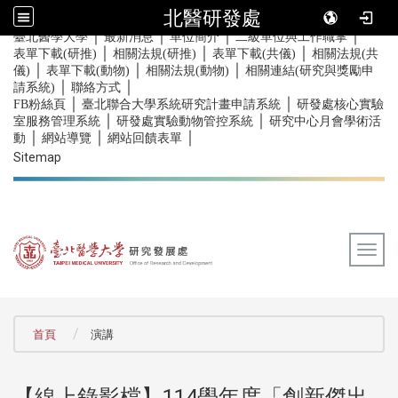
北醫研發處
｜
｜
｜
｜
:::
臺北醫學大學
最新消息
單位簡介
二級單位與工作職掌
｜
｜
｜
表單下載(研推)
相關法規(研推)
表單下載(共儀)
相關法規(共
｜
｜
｜
儀)
表單下載(動物)
相關法規(動物)
相關連結(研究與獎勵申
｜
｜
請系統)
聯絡方式
｜
｜
FB粉絲頁
臺北聯合大學系統研究計畫申請系統
研發處核心實驗
｜
｜
室服務管理系統
研發處實驗動物管控系統
研究中心月會學術活
｜
｜
｜
動
網站導覽
網站回饋表單
Sitemap
Togg
:::
首頁
演講
【線上錄影檔】114學年度「創新傑出