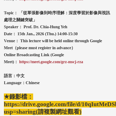
Topic
：
「從單張影像到時序理解：深度學習於影像與視訊
處理之關鍵突破」
Speaker
： Prof. Dr. Chia-Hung Yeh
Date： 15th Jan., 2026 (Thu.) 14:00-15:30
Venue： This lecture will be held online through Google
Meet（please must register in advance）
Online Broadcasting Link (Google
Meet)
：
https://meet.google.com/grz-mscj-rza
語言：中文
Language：Chinese
★錄影檔：
https://drive.google.com/file/d/10qIut
usp=sharing(請複製網址觀看)