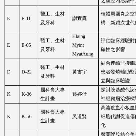
之腹腔內感染中
醫工、生材
植體周圍炎之空
E
E-11
謝宜庭
及牙科
構：新穎次世代
Hlaing
醫工、生材
評估臨床經驗對
E
E-05
Myint
及牙科
確性之影響
MyatAung
結合連續非接觸
醫工、生材
D
D-22
黃書宇
患者發燒輔助監
及牙科
立與臨床驗證
國科會大專
探討胺基酸代謝
K
K-36
蔡婷伃
生計畫
神經鞘瘤治療標
高濃度血小板血
國科會大專
K
K-56
吳道賢
細胞代謝促進傷
生計畫
化
替莫唑胺結合美