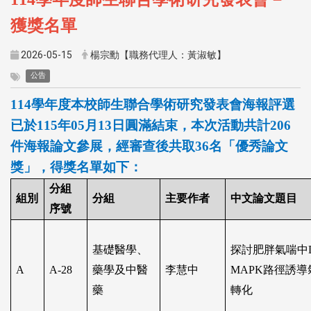
獲獎名單
2026-05-15
楊宗勳【職務代理人：黃淑敏】
公告
114
學年度本校師生聯合學術研究發表會海報評選
已於
115
年
05
月
13
日圓滿結束，本次活動共計
206
件海報論文參展，經審查後共取
36
名「優秀論文
獎」，得獎名單如下：
分組
組別
分組
主要作者
中文論文題目
序號
基礎醫學、
探討肥胖氣喘中
A
A-28
藥學及中醫
李慧中
MAPK
路徑誘導
藥
轉化