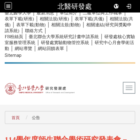
北醫研發處
｜
｜
｜
｜
:::
臺北醫學大學
最新消息
單位簡介
二級單位與工作職掌
｜
｜
｜
表單下載(研推)
相關法規(研推)
表單下載(共儀)
相關法規(共
｜
｜
｜
儀)
表單下載(動物)
相關法規(動物)
相關連結(研究與獎勵申
｜
｜
請系統)
聯絡方式
｜
｜
FB粉絲頁
臺北聯合大學系統研究計畫申請系統
研發處核心實驗
｜
｜
室服務管理系統
研發處實驗動物管控系統
研究中心月會學術活
｜
｜
｜
動
網站導覽
網站回饋表單
Sitemap
Togg
:::
首頁
公告
學年度師生聯合學術研究發表會－
114