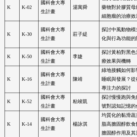
國科會大專
K
K-02
湯寓舜
藥物對於膠質母
生計畫
細胞瘤的治療效
國科會大專
探討中風動物模
K
K-30
莊子緹
生計畫
化與行為功能的
國科會大專
探討黃柏對黑色
K
K-50
李婕
生計畫
療效果與機轉
綠地接觸如何影
國科會大專
K
K-16
陳靖
睡眠與發展？從
生計畫
專注力的探討
國科會大專
探討慢慢跑與免
K
K-52
粘竣凱
生計畫
號對認知記憶的
均質化的黏滑蔬
國科會大專
K
K-14
楊詠淇
脂高膽固醇飲食
生計畫
膽固醇作用及其