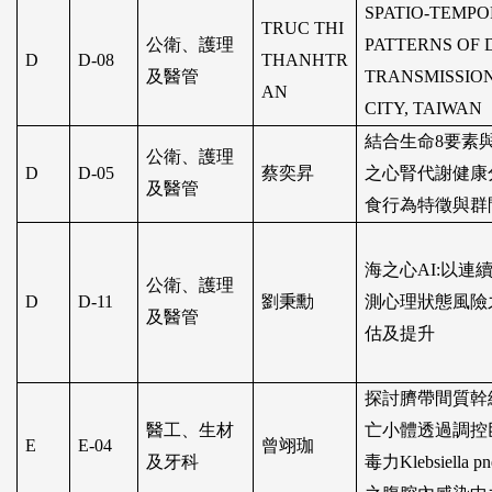
SPATIO-TEMP
TRUC THI
公衛、護理
PATTERNS OF
D
D-08
THANHTR
及醫管
TRANSMISSION
AN
CITY, TAIWAN
結合生命
8
要素
公衛、護理
D
D-05
蔡奕昇
之心腎代謝健康
及醫管
食行為特徵與群
海之心
AI:
以連
公衛、護理
D
D-11
劉秉勳
測心理狀態風險
及醫管
估及提升
探討臍帶間質幹
醫工、生材
亡小體透過調控
E
E-04
曾翊珈
及牙科
毒力
Klebsiella p