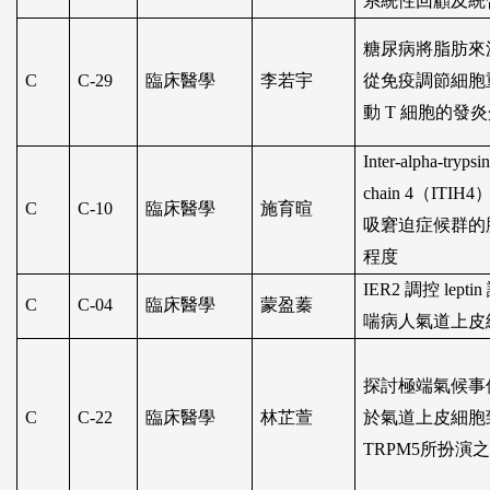
系統性回顧及統
糖尿病將脂肪來
C
C-29
臨床醫學
李若宇
從免疫調節細胞
動
T
細胞的發炎
Inter-alpha-trypsi
chain 4
（
ITIH4
C
C-10
臨床醫學
施育暄
吸窘迫症候群的
程度
IER2
調控
leptin
C
C-04
臨床醫學
蒙盈蓁
喘病人氣道上皮
探討極端氣候事
C
C-22
臨床醫學
林芷萱
於氣道上皮細胞
TRPM5
所扮演之