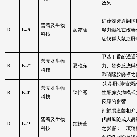
效果
紅藜殼透過調控
營養及生物
B
B-20
謝亦涵
噬與鐵死亡改善
科技
症候群大鼠之肝
甲基丁香酚透過
營養及生物
B
B-25
夏稚宛
力、發炎反應與
科技
環磷醯胺誘導之
以腸
-
肝
-
肺軸探
營養及生物
B
B-05
陳怡秀
性肝臟疾病模式
科技
反應的影響
針對腸道菌相介
營養及生物
代謝風險成人憂
B
B-19
鍾姸萱
科技
之影響：一項隨