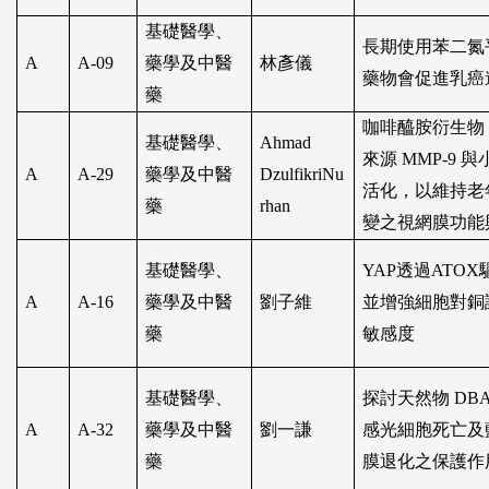
基礎醫學、
長期使用苯二氮
A
A-09
藥學及中醫
林彥儀
藥物會促進乳癌
藥
咖啡醯胺衍生物
基礎醫學、
Ahmad
來源
MMP-9
與
A
A-29
藥學及中醫
DzulfikriNu
活化，以維持老
藥
rhan
變之視網膜功能
基礎醫學、
YAP
透過
ATOX
A
A-16
藥學及中醫
劉子維
並增強細胞對銅
藥
敏感度
基礎醫學、
探討天然物
DB
A
A-32
藥學及中醫
劉一謙
感光細胞死亡及
藥
膜退化之保護作