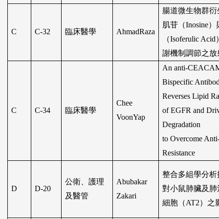
腸道微生物群衍
肌苷（
Inosine
）
C
C-32
臨床醫學
AhmadRaza
（
Isoferulic Acid
謝機制調節之放
An anti-CEACA
Bispecific Antibo
Reverses Lipid Ra
Chee
C
C-34
臨床醫學
of EGFR and Dr
VoonYap
Degradation
to Overcome Ant
Resistance
整合多組學分析
公衛、護理
Abubakar
D
D-20
對小鼠肺臟及肺
及醫管
Zakari
細胞（
AT2
）之