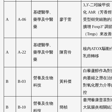
3,3
′
-
二吲哚甲烷
基礎醫學、
化
AhR
（芳香烴
A
A-06
藥學及中醫
廖于萱
受型樹突細胞的
藥
擴增
Foxp3⁺
調
（
Tregs
）來改善
基礎醫學、
核內
ATOX
驅動
A
A-22
藥學及中醫
陳育伶
乳癌轉移
藥
白藜蘆醇作為對
營養及生物
肉萎縮之潛在治
B
B-03
黃科傑
科技
對氧化壓力介導
控
臺灣藜康普茶對
營養及生物
B
B-10
簡楨
大鼠腸炎相關結
科技