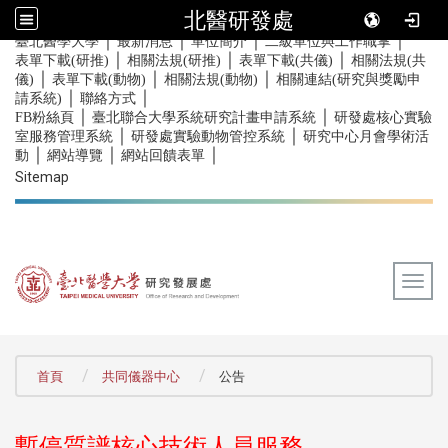
北醫研發處
｜
｜
｜
｜
:::
臺北醫學大學
最新消息
單位簡介
二級單位與工作職掌
｜
｜
｜
表單下載(研推)
相關法規(研推)
表單下載(共儀)
相關法規(共
｜
｜
｜
儀)
表單下載(動物)
相關法規(動物)
相關連結(研究與獎勵申
｜
｜
請系統)
聯絡方式
｜
｜
FB粉絲頁
臺北聯合大學系統研究計畫申請系統
研發處核心實驗
｜
｜
室服務管理系統
研發處實驗動物管控系統
研究中心月會學術活
｜
｜
｜
動
網站導覽
網站回饋表單
Sitemap
Togg
:::
首頁
共同儀器中心
公告
暫停質譜核心技術人員服務