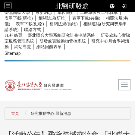
北醫研發處
｜
｜
｜
｜
:::
臺北醫學大學
最新消息
單位簡介
二級單位與工作職掌
｜
｜
｜
表單下載(研推)
相關法規(研推)
表單下載(共儀)
相關法規(共
｜
｜
｜
儀)
表單下載(動物)
相關法規(動物)
相關連結(研究與獎勵申
｜
｜
請系統)
聯絡方式
｜
｜
FB粉絲頁
臺北聯合大學系統研究計畫申請系統
研發處核心實驗
｜
｜
室服務管理系統
研發處實驗動物管控系統
研究中心月會學術活
｜
｜
｜
動
網站導覽
網站回饋表單
Sitemap
Togg
:::
首頁
研究推動中心-最新消息
【活動公告】飛鳶跨域交流會-「北聯大