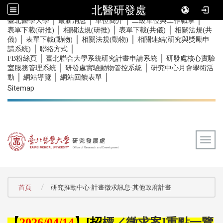
北醫研發處
｜
｜
｜
｜
:::
臺北醫學大學
最新消息
單位簡介
二級單位與工作職掌
｜
｜
｜
表單下載(研推)
相關法規(研推)
表單下載(共儀)
相關法規(共
｜
｜
｜
儀)
表單下載(動物)
相關法規(動物)
相關連結(研究與獎勵申
｜
｜
請系統)
聯絡方式
｜
｜
FB粉絲頁
臺北聯合大學系統研究計畫申請系統
研發處核心實驗
｜
｜
室服務管理系統
研發處實驗動物管控系統
研究中心月會學術活
｜
｜
｜
動
網站導覽
網站回饋表單
Sitemap
Togg
:::
首頁
研究推動中心-計畫徵求訊息-其他政府計畫
【
】
招
標／徵求案
重點一覽
2026/04/14
[
]