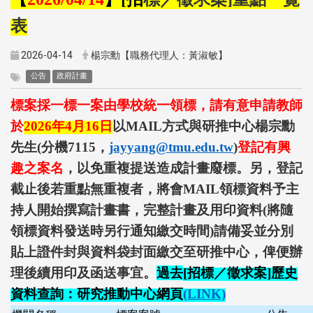
表
2026-04-14
楊宗勳【職務代理人：黃淑敏】
公告
政府計畫
標案採一標一案由學校統一領標，請有意申請教師
於
2026
年
4
月
16
日
以
MAIL
方式與研推中心楊宗勳
先生
(
分機
7115
，
jayyang@tmu.edu.tw
)
登記有興
趣之案名
，以免重複提送造成計畫廢標。另，登記
截止後若重點無重複者，將會
MAIL
領標資料予主
持人開始撰寫計畫書，完整計畫及用印資料
(
將隨
領標資料發送時另行通知繳交時間
)
請備妥並分別
貼上證件封與資料袋封面繳交至研推中心，俾便辦
理後續用印及函送事宜。
過去
[
招標／徵求案
]
歷史
資料查詢：研究推動中心網頁
(LINK)