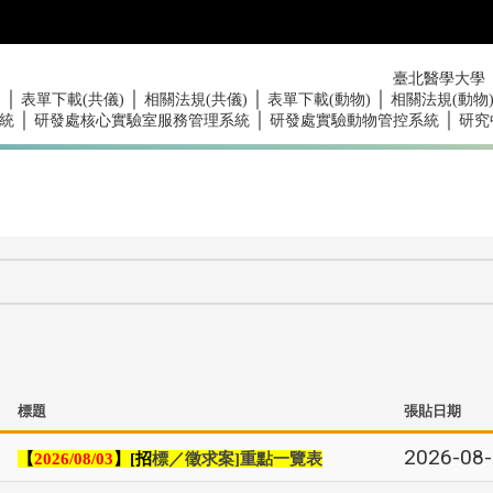
臺北醫學大學
｜
｜
｜
｜
)
表單下載(共儀)
相關法規(共儀)
表單下載(動物)
相關法規(動物
｜
｜
｜
統
研發處核心實驗室服務管理系統
研發處實驗動物管控系統
研究
標題
張貼日期
2026-08
【
】
招
標／徵求案
重點一覽表
2026/08/03
[
]