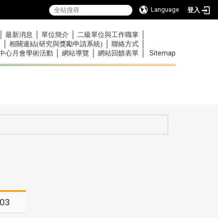
Language
登入
｜
｜
｜
｜
最新消息
單位簡介
二級單位與工作職掌
｜
｜
｜
)
相關連結(研究與獎勵申請系統)
聯絡方式
｜
｜
｜
Sitemap
中心月會學術活動
網站導覽
網站回饋表單
:::
:::
-03