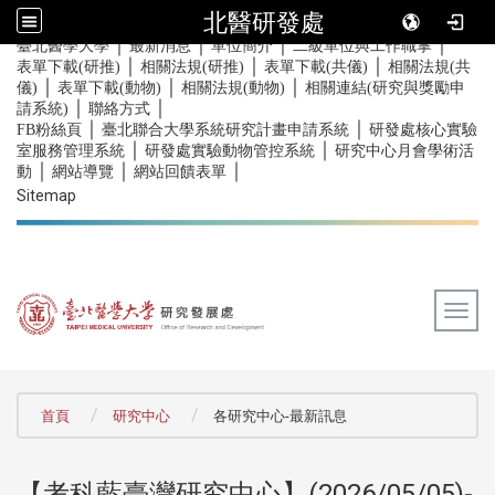
北醫研發處
｜
｜
｜
｜
:::
臺北醫學大學
最新消息
單位簡介
二級單位與工作職掌
｜
｜
｜
表單下載(研推)
相關法規(研推)
表單下載(共儀)
相關法規(共
｜
｜
｜
儀)
表單下載(動物)
相關法規(動物)
相關連結(研究與獎勵申
｜
｜
請系統)
聯絡方式
｜
｜
FB粉絲頁
臺北聯合大學系統研究計畫申請系統
研發處核心實驗
｜
｜
室服務管理系統
研發處實驗動物管控系統
研究中心月會學術活
｜
｜
｜
動
網站導覽
網站回饋表單
Sitemap
Togg
:::
首頁
研究中心
各研究中心-最新訊息
【考科藍臺灣研究中心】(2026/05/05)-