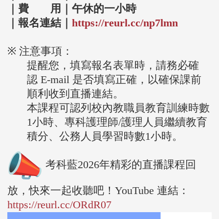
｜費 用｜午休的一小時
｜報名連結｜
https://reurl.cc/np7lmn
※ 注意事項：
提醒您，填寫報名表單時，請務必確
認 E-mail 是否填寫正
確，以確保課前
順利收到直播連結。
本課程可認列校內教職員教育訓練時數
1小時、專科護理師/護理人
員繼續教育
積分、公務人員學習時數1小時。
考科藍2026年精彩的直播課程回
放，快來一起收聽吧！Yo
uTube 連結：
https://reurl.cc/
ORdR07