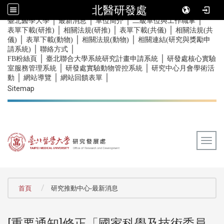
北醫研發處
｜
｜
｜
｜
:::
臺北醫學大學
最新消息
單位簡介
二級單位與工作職掌
｜
｜
｜
表單下載(研推)
相關法規(研推)
表單下載(共儀)
相關法規(共
｜
｜
｜
儀)
表單下載(動物)
相關法規(動物)
相關連結(研究與獎勵申
｜
｜
請系統)
聯絡方式
｜
｜
FB粉絲頁
臺北聯合大學系統研究計畫申請系統
研發處核心實驗
｜
｜
室服務管理系統
研發處實驗動物管控系統
研究中心月會學術活
｜
｜
｜
動
網站導覽
網站回饋表單
Sitemap
Togg
:::
首頁
研究推動中心-最新消息
[重要通知]修正「國家科學及技術委員