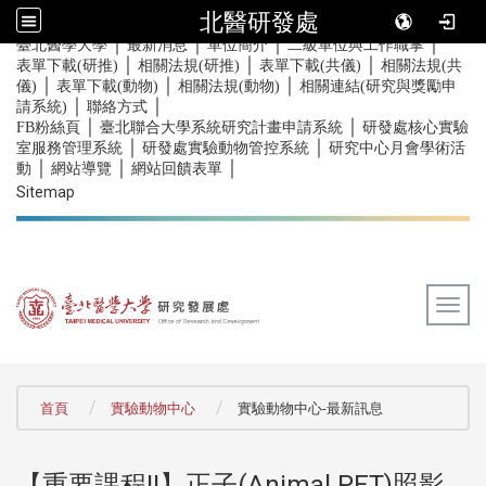
北醫研發處
｜
｜
｜
｜
:::
臺北醫學大學
最新消息
單位簡介
二級單位與工作職掌
｜
｜
｜
表單下載(研推)
相關法規(研推)
表單下載(共儀)
相關法規(共
｜
｜
｜
儀)
表單下載(動物)
相關法規(動物)
相關連結(研究與獎勵申
｜
｜
請系統)
聯絡方式
｜
｜
FB粉絲頁
臺北聯合大學系統研究計畫申請系統
研發處核心實驗
｜
｜
室服務管理系統
研發處實驗動物管控系統
研究中心月會學術活
｜
｜
｜
動
網站導覽
網站回饋表單
Sitemap
Togg
:::
首頁
實驗動物中心
實驗動物中心-最新訊息
【重要課程!!】正子(Animal PET)照影