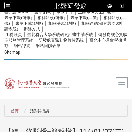
北醫研發處
｜
｜
｜
｜
:::
臺北醫學大學
最新消息
單位簡介
二級單位與工作職掌
｜
｜
｜
表單下載(研推)
相關法規(研推)
表單下載(共儀)
相關法規(共
｜
｜
｜
儀)
表單下載(動物)
相關法規(動物)
相關連結(研究與獎勵申
｜
｜
請系統)
聯絡方式
｜
｜
FB粉絲頁
臺北聯合大學系統研究計畫申請系統
研發處核心實驗
｜
｜
室服務管理系統
研發處實驗動物管控系統
研究中心月會學術活
｜
｜
｜
動
網站導覽
網站回饋表單
Sitemap
Togg
:::
首頁
活動與演講
【線上錄影檔+簡報檔】114/01/07(二)-