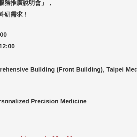
服務推廣說明會」，
科研需求！
:00
12:00
ehensive Building (Front Building), Taipei Med
onalized Precision Medicine