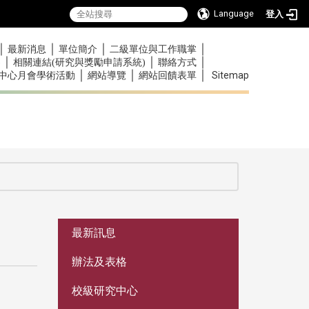
Language
登入
｜
｜
｜
｜
最新消息
單位簡介
二級單位與工作職掌
｜
｜
｜
)
相關連結(研究與獎勵申請系統)
聯絡方式
｜
｜
｜
Sitemap
中心月會學術活動
網站導覽
網站回饋表單
:::
最新訊息
辦法及表格
校級研究中心