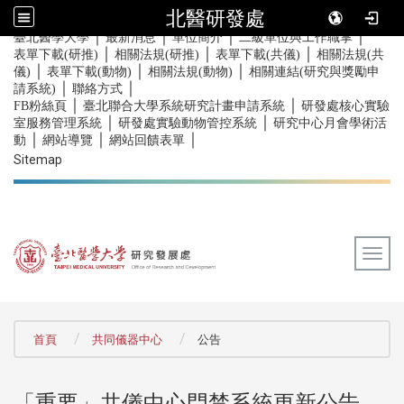
北醫研發處
｜
｜
｜
｜
:::
臺北醫學大學
最新消息
單位簡介
二級單位與工作職掌
｜
｜
｜
表單下載(研推)
相關法規(研推)
表單下載(共儀)
相關法規(共
｜
｜
｜
儀)
表單下載(動物)
相關法規(動物)
相關連結(研究與獎勵申
｜
｜
請系統)
聯絡方式
｜
｜
FB粉絲頁
臺北聯合大學系統研究計畫申請系統
研發處核心實驗
｜
｜
室服務管理系統
研發處實驗動物管控系統
研究中心月會學術活
｜
｜
｜
動
網站導覽
網站回饋表單
Sitemap
Togg
:::
首頁
共同儀器中心
公告
「重要」共儀中心門禁系統更新公告