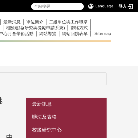
Language
登入
｜
｜
｜
｜
最新消息
單位簡介
二級單位與工作職掌
｜
｜
｜
)
相關連結(研究與獎勵申請系統)
聯絡方式
｜
｜
｜
Sitemap
中心月會學術活動
網站導覽
網站回饋表單
挑
:::
最新訊息
辦法及表格
校級研究中心
，中