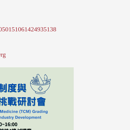
5050151061424935138
rg