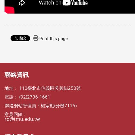
Print this page
:::
:::
聯絡資訊
地址： 110臺北市信義區吳興街250號
電話： (02)2736-1661
聯絡網站管理員：楊宗勳(分機7115)
意見回饋：
rd@tmu.edu.tw