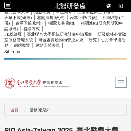
北醫研發處
｜
｜
｜
｜
:::
臺北醫學大學
最新消息
單位簡介
二級單位與工作職掌
｜
｜
｜
表單下載(研推)
相關法規(研推)
表單下載(共儀)
相關法規(共
｜
｜
｜
儀)
表單下載(動物)
相關法規(動物)
相關連結(研究與獎勵申
｜
｜
請系統)
聯絡方式
｜
｜
FB粉絲頁
臺北聯合大學系統研究計畫申請系統
研發處核心實驗
｜
｜
室服務管理系統
研發處實驗動物管控系統
研究中心月會學術活
｜
｜
｜
動
網站導覽
網站回饋表單
Sitemap
Togg
:::
首頁
活動與演講
BIO Asia-Taiwan 2025_臺北醫學大學