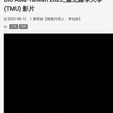
(TMU) 影片
2025-08-12
康翠娟【職務代理人：李怡婷】
公告
演講