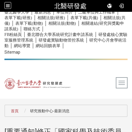
北醫研發處
｜
｜
｜
｜
:::
臺北醫學大學
最新消息
單位簡介
二級單位與工作職掌
｜
｜
｜
表單下載(研推)
相關法規(研推)
表單下載(共儀)
相關法規(共
｜
｜
｜
儀)
表單下載(動物)
相關法規(動物)
相關連結(研究與獎勵申
｜
｜
請系統)
聯絡方式
｜
｜
FB粉絲頁
臺北聯合大學系統研究計畫申請系統
研發處核心實驗
｜
｜
室服務管理系統
研發處實驗動物管控系統
研究中心月會學術活
｜
｜
｜
動
網站導覽
網站回饋表單
Sitemap
Togg
:::
首頁
研究推動中心-最新消息
[重要通知]修正「國家科學及技術委員