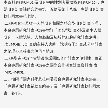
本資料表
表
及研究中的性別考量檢核表
表
；專
(
CM01)
(
CM16)
題研究計畫補助合約書第十五條及第十八條；專題研究計畫
執行同意書第七條。
二
為強化涉及從事人體研究相關之整合型研究計畫管理，
(
)
本會專題研究計畫申請書增訂「整合型計畫
涉及從事人體
-
研究、人體試驗、人類胚胎及胚胎幹細胞研究計畫說明」
表
，計畫總主持人應統一說明各子計畫或分項計畫
(
CM04B)
之倫理審查核准文件備齊情形。
三
為增進申請本會雙邊協議國際合作計畫之便利性，修正
(
)
本會專題研究計畫申請書之國際合作研究計畫資料表
表
(
。
IM01~IM03)
二、檢附「國家科學及技術委員會專題研究計畫申請書」、
「專題研究計畫補助合約書」及「專題研究計畫執行同意
書」各
份。
1