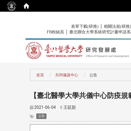
:::
｜
表單下載(研推)
相關法規(研推
｜
FB粉絲頁
臺北聯合大學系統研究計畫申請系
:::
首頁
共同儀器中心
公告
【臺北醫學大學共儀中心防疫規
2021-06-04
王廷顥
公告