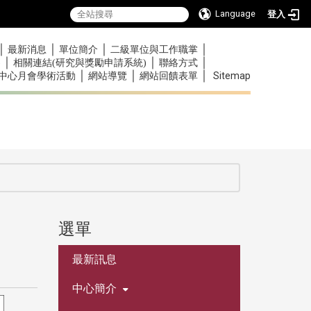
Language
登入
｜
｜
｜
｜
最新消息
單位簡介
二級單位與工作職掌
｜
｜
｜
)
相關連結(研究與獎勵申請系統)
聯絡方式
｜
｜
｜
Sitemap
中心月會學術活動
網站導覽
網站回饋表單
選單
:::
最新訊息
中心簡介