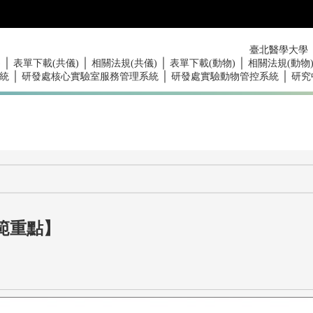
臺北醫學大學
｜
｜
｜
｜
)
表單下載(共儀)
相關法規(共儀)
表單下載(動物)
相關法規(動物
｜
｜
｜
統
研發處核心實驗室服務管理系統
研發處實驗動物管控系統
研究
範重點】