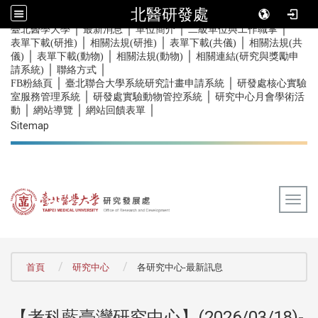
北醫研發處
｜
｜
｜
｜
:::
臺北醫學大學
最新消息
單位簡介
二級單位與工作職掌
｜
｜
｜
表單下載(研推)
相關法規(研推)
表單下載(共儀)
相關法規(共
｜
｜
｜
儀)
表單下載(動物)
相關法規(動物)
相關連結(研究與獎勵申
｜
｜
請系統)
聯絡方式
｜
｜
FB粉絲頁
臺北聯合大學系統研究計畫申請系統
研發處核心實驗
｜
｜
室服務管理系統
研發處實驗動物管控系統
研究中心月會學術活
｜
｜
｜
動
網站導覽
網站回饋表單
Sitemap
Togg
:::
首頁
研究中心
各研究中心-最新訊息
【考科藍臺灣研究中心】(2026/03/18)-