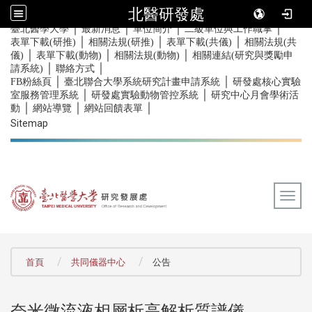
北醫研發處
｜
｜
｜
｜
:::
臺北醫學大學
最新消息
單位簡介
二級單位與工作職掌
｜
｜
｜
表單下載(研推)
相關法規(研推)
表單下載(共儀)
相關法規(共
｜
｜
｜
儀)
表單下載(動物)
相關法規(動物)
相關連結(研究與獎勵申
｜
｜
請系統)
聯絡方式
｜
｜
FB粉絲頁
臺北聯合大學系統研究計畫申請系統
研發處核心實驗
｜
｜
室服務管理系統
研發處實驗動物管控系統
研究中心月會學術活
｜
｜
｜
動
網站導覽
網站回饋表單
Sitemap
Togg
:::
首頁
共同儀器中心
公告
奈米微流液相層析高解析質譜儀