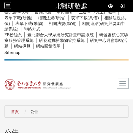
北醫研發處
｜
｜
｜
｜
:::
臺北醫學大學
最新消息
單位簡介
二級單位與工作職掌
｜
｜
｜
表單下載(研推)
相關法規(研推)
表單下載(共儀)
相關法規(共
｜
｜
｜
儀)
表單下載(動物)
相關法規(動物)
相關連結(研究與獎勵申
｜
｜
請系統)
聯絡方式
｜
｜
FB粉絲頁
臺北聯合大學系統研究計畫申請系統
研發處核心實驗
｜
｜
室服務管理系統
研發處實驗動物管控系統
研究中心月會學術活
｜
｜
｜
動
網站導覽
網站回饋表單
Sitemap
Togg
:::
首頁
公告
公告