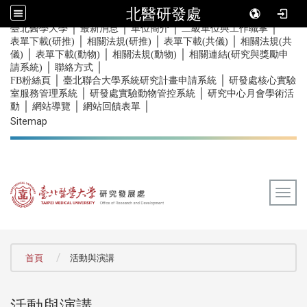
北醫研發處
｜
｜
｜
｜
:::
臺北醫學大學
最新消息
單位簡介
二級單位與工作職掌
｜
｜
｜
表單下載(研推)
相關法規(研推)
表單下載(共儀)
相關法規(共
｜
｜
｜
儀)
表單下載(動物)
相關法規(動物)
相關連結(研究與獎勵申
｜
｜
請系統)
聯絡方式
｜
｜
FB粉絲頁
臺北聯合大學系統研究計畫申請系統
研發處核心實驗
｜
｜
室服務管理系統
研發處實驗動物管控系統
研究中心月會學術活
｜
｜
｜
動
網站導覽
網站回饋表單
Sitemap
Togg
:::
首頁
活動與演講
活動與演講