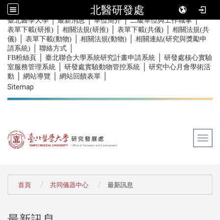
北醫研發處
｜
｜
｜
｜
:::
臺北醫學大學
最新消息
單位簡介
二級單位與工作職掌
｜
｜
｜
表單下載(研推)
相關法規(研推)
表單下載(共儀)
相關法規(共
｜
｜
｜
儀)
表單下載(動物)
相關法規(動物)
相關連結(研究與獎勵申
｜
｜
請系統)
聯絡方式
｜
｜
FB粉絲頁
臺北聯合大學系統研究計畫申請系統
研發處核心實驗
｜
｜
室服務管理系統
研發處實驗動物管控系統
研究中心月會學術活
｜
｜
｜
動
網站導覽
網站回饋表單
Sitemap
Togg
:::
首頁
共同儀器中心
最新訊息
最新訊息