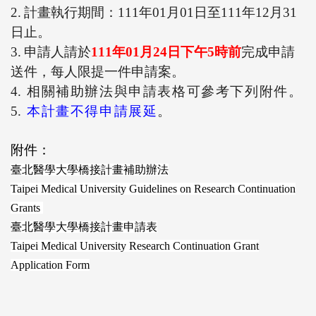
2.
計畫執行期間：
111
年
01
月
01
日至
111
年
12
月
31
日止。
3.
申請人請於
111
年
01
月
24
日下午
5
時前
完成申請
送件，每人限提一件申請案。
4.
相關補助辦法與申請表格可參考下列附件。
5.
本計畫不得申請展延
。
附件：
臺北醫學大學橋接計畫補助辦法
Taipei Medical University Guidelines on Research Continuation
Grants
臺北醫學大學橋接計畫申請表
Taipei Medical University Research Continuation Grant
Application Form