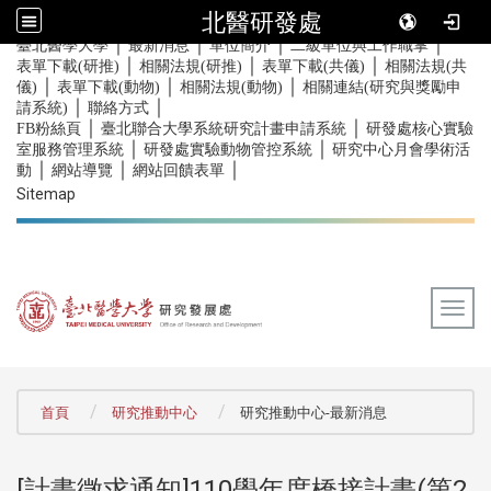
北醫研發處
｜
｜
｜
｜
:::
臺北醫學大學
最新消息
單位簡介
二級單位與工作職掌
｜
｜
｜
表單下載(研推)
相關法規(研推)
表單下載(共儀)
相關法規(共
｜
｜
｜
儀)
表單下載(動物)
相關法規(動物)
相關連結(研究與獎勵申
｜
｜
請系統)
聯絡方式
｜
｜
FB粉絲頁
臺北聯合大學系統研究計畫申請系統
研發處核心實驗
｜
｜
室服務管理系統
研發處實驗動物管控系統
研究中心月會學術活
｜
｜
｜
動
網站導覽
網站回饋表單
Sitemap
Togg
:::
首頁
研究推動中心
研究推動中心-最新消息
[計畫徵求通知]110學年度橋接計畫(第2