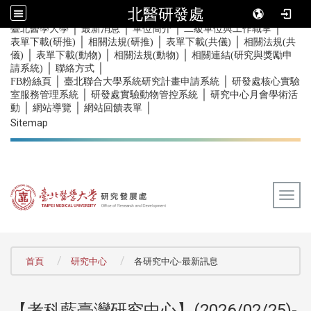
北醫研發處
｜
｜
｜
｜
:::
臺北醫學大學
最新消息
單位簡介
二級單位與工作職掌
｜
｜
｜
表單下載(研推)
相關法規(研推)
表單下載(共儀)
相關法規(共
｜
｜
｜
儀)
表單下載(動物)
相關法規(動物)
相關連結(研究與獎勵申
｜
｜
請系統)
聯絡方式
｜
｜
FB粉絲頁
臺北聯合大學系統研究計畫申請系統
研發處核心實驗
｜
｜
室服務管理系統
研發處實驗動物管控系統
研究中心月會學術活
｜
｜
｜
動
網站導覽
網站回饋表單
Sitemap
Togg
:::
首頁
研究中心
各研究中心-最新訊息
【考科藍臺灣研究中心】(2026/02/25)-