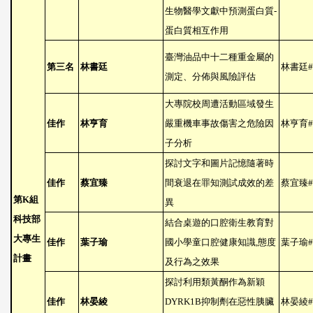
生物醫學文獻中預測蛋白質
-
蛋白質相互作用
臺灣油品中十二種重金屬的
第三名
林書廷
林書廷
#
測定、分佈與風險評估
大專院校周遭活動區域發生
佳作
林亨育
嚴重機車事故傷害之危險因
林亨育
#
子分析
探討文字和圖片記憶隨著時
佳作
蔡宜臻
間衰退在罪知測試成效的差
蔡宜臻
#
第
K
組
異
科技部
結合桌遊的口腔衛生教育對
大專生
佳作
葉子瑜
國小學童口腔健康知識
,
態度
葉子瑜
#
計畫
及行為之效果
探討利用類黃酮作為新穎
佳作
林晏綾
DYRK1B
抑制劑在惡性胰臟
林晏綾
#