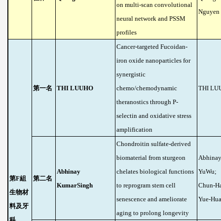
on multi-scan convolutional
Nguyen
neural network and PSSM
profiles
Cancer-targeted Fucoidan-
iron oxide nanoparticles for
synergistic
第一名
THI LUUHO
chemo/chemodynamic
THI LU
theranostics through P-
selectin and oxidative stress
amplification
Chondroitin sulfate-derived
biomaterial from sturgeon
Abhinay
Abhinay
chelates biological functions
YuWu;
第
F
組
第二名
KumarSingh
to reprogram stem cell
Chun-H
生物材
senescence and ameliorate
Yue-Hu
料及牙
aging to prolong longevity
科