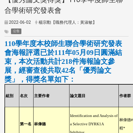
合學術研究發表會
2022-06-02
楊宗勳【職務代理人：黃淑敏】
公告
學年度本校師生聯合學術研究發表
110
會海報評選已於
年
月
日圓滿結
111
05
09
束，本次活動共計
件海報論文參
218
展，經審查後共取
名「優秀論文
42
獎」，得獎名單如下：
組別
名次
主要作者
論文題目
作者群
Identification and Analysis of
林偉德
#
第一名
林偉德
a Selective DYRK1A
程
*
Inhibitor