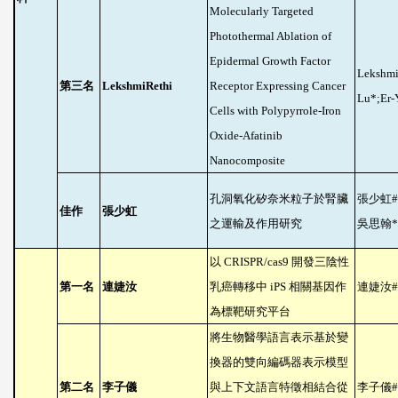
Molecularly Targeted
Photothermal Ablation of
Epidermal Growth Factor
Lekshmi
第三名
LekshmiRethi
Receptor Expressing Cancer
Lu*;Er
Cells with Polypyrrole-Iron
Oxide-Afatinib
Nanocomposite
孔洞氧化矽奈米粒子於腎臟
張少虹
#
佳作
張少虹
之運輸及作用研究
吳思翰
*
以
CRISPR/cas9
開發三陰性
第一名
連婕汝
乳癌轉移中
iPS
相關基因作
連婕汝
#
為標靶研究平台
將生物醫學語言表示基於變
換器的雙向編碼器表示模型
第二名
李子儀
與上下文語言特徵相結合從
李子儀
#