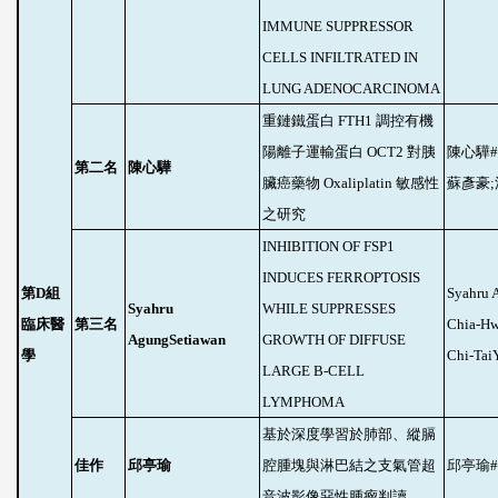
IMMUNE SUPPRESSOR
CELLS INFILTRATED IN
LUNG ADENOCARCINOMA
重鏈鐵蛋白
FTH1
調控有機
陽離子運輸蛋白
OCT2
對胰
陳心驊
#
第二名
陳心驊
臟癌藥物
Oxaliplatin
敏感性
蘇彥豪
;
之研究
INHIBITION OF FSP1
INDUCES FERROPTOSIS
第
D
組
Syahru 
Syahru
WHILE SUPPRESSES
臨床醫
第三名
Chia-Hw
AgungSetiawan
GROWTH OF DIFFUSE
學
Chi-Tai
LARGE B-CELL
LYMPHOMA
基於深度學習於肺部、縱膈
佳作
邱亭瑜
腔腫塊與淋巴結之支氣管超
邱亭瑜
#
音波影像惡性腫瘤判讀