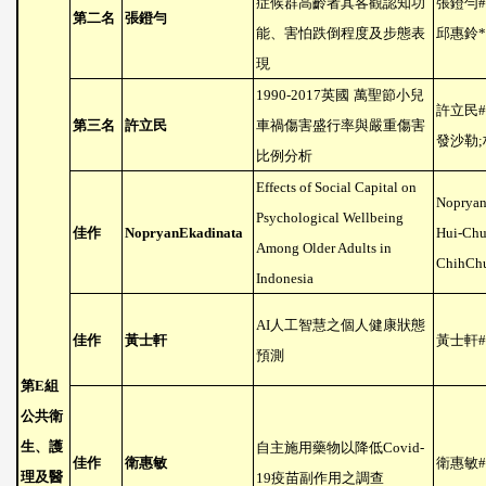
症候群高齡者其客觀認知功
張鐙勻
#
第二名
張鐙勻
能、害怕跌倒程度及步態表
邱惠鈴
*
現
1990-2017
英國
萬聖節小兒
許立民
#
第三名
許立民
車禍傷害盛行率與嚴重傷害
發沙勒
;
比例分析
Effects of Social Capital on
Nopryan
Psychological Wellbeing
佳作
NopryanEkadinata
Hui-Chu
Among Older Adults in
ChihCh
Indonesia
AI
人工智慧之個人健康狀態
佳作
黃士軒
黃士軒
#
預測
第
E
組
公共衛
生、護
自主施用藥物以降低
Covid-
佳作
衛惠敏
衛惠敏
#
理及醫
19
疫苗副作用之調查