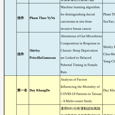
Machine learning algorithm
for distinguishing ductal
Pham T
佳作
Pham Thao VyVu
carcinoma in situ from
SzuYao
invasive breast cancer
Alterations of Gut Microbiota
Composition in Response to
Shirley 
Shirley
Chronic Sleep Deprivation
佳作
Chia-Hs
PriscillaGunawan
are Linked to Delayed
Yang-C
Pubertal Timing in Female
Rats
Analysis of Factors
Influencing the Mortality of
第一名
Duy KhangDo
Duy Kh
COVID-19 Patients in Taiwan
– A Multi-center Study
運用
IMU
分析運動認知風險