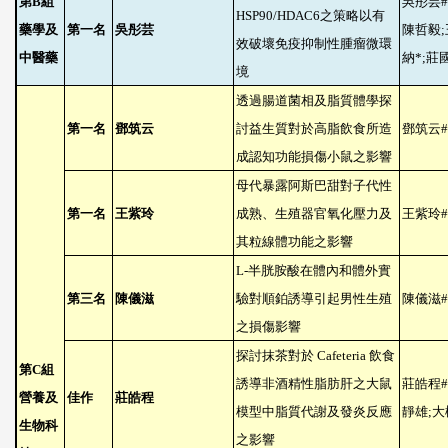
第
B
組
吳彤芸
#
HSP90/HDAC6
之策略以有
藥學及
第一名
吳彤芸
陳哲毅
;
效破壞免疫抑制性腫瘤微環
中醫藥
納
*;
莊
境
透過腸道菌相及脂質體學探
第一名
鄧筑云
討益生質對於高脂飲食所造
鄧筑云
#
成認知功能損傷小鼠之影響
母代暴露阿斯巴甜對子代性
第一名
王紫玲
成熟、生殖器官氧化壓力及
王紫玲
#
其粒線體功能之影響
L-
半胱胺酸在體內和體外實
第三名
陳儀滋
驗對順鉑誘導引起男性生殖
陳儀滋
#
之損傷影響
探討抹茶對於
Cafeteria
飲食
第
C
組
誘導非酒精性脂肪肝之大鼠
莊皓程
#
營養及
佳作
莊皓程
模型中脂質代謝及發炎反應
靜雄
;
大
生物科
之影響