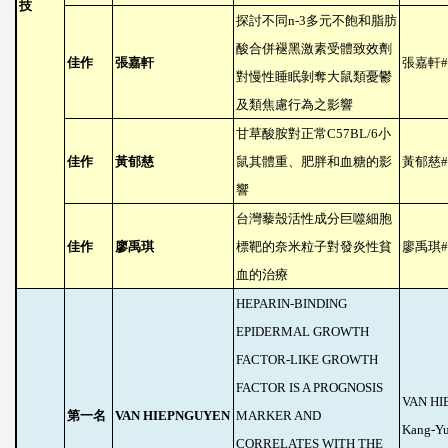
技
探討不同
n-3
多元不飽和脂肪
酸合併褪黑激素受體致效劑
佳作
張嘉軒
張嘉軒
#
對慢性睡眠剝奪大鼠類憂鬱
及類焦慮行為之影響
甘草酸胺對正常
C57BL/6
小
佳作
黃郁慈
鼠其體重、肥胖和血糖的影
黃郁慈
#
響
台灣藜殼活性成分巨噬細胞
佳作
廖禹琪
標靶的奈米粒子對發炎性貧
廖禹琪
#
血的治療
HEPARIN-BINDING
EPIDERMAL GROWTH
FACTOR-LIKE GROWTH
FACTOR IS A PROGNOSIS
VAN HI
第一名
VAN HIEPNGUYEN
MARKER AND
Kang-Y
CORRELATES WITH THE