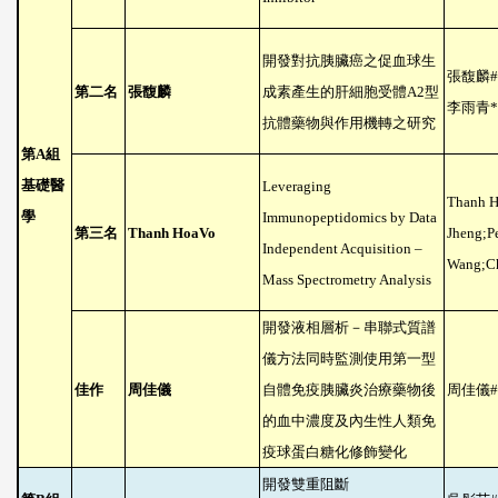
開發對抗胰臟癌之促血球生
張馥麟
#
第二名
張馥麟
成素產生的肝細胞受體
A2
型
李雨青
*
抗體藥物與作用機轉之研究
第
A
組
基礎醫
Leveraging
Thanh H
學
Immunopeptidomics by Data
第三名
Thanh HoaVo
Jheng;P
Independent Acquisition –
Wang;Ch
Mass Spectrometry Analysis
開發液相層析－串聯式質譜
儀方法同時監測使用第一型
佳作
周佳儀
自體免疫胰臟炎治療藥物後
周佳儀
#
的血中濃度及內生性人類免
疫球蛋白糖化修飾變化
開發雙重阻斷