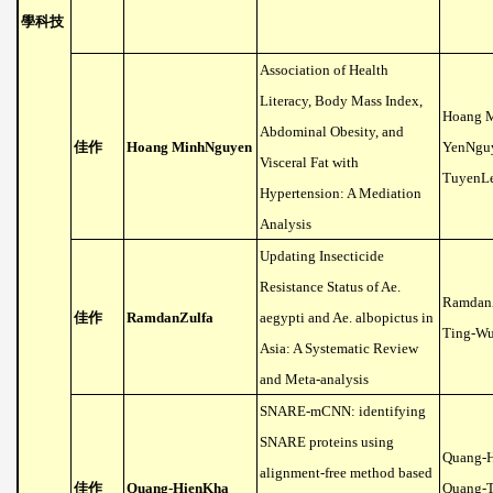
學科技
Association of Health
Literacy, Body Mass Index,
Hoang 
Abdominal Obesity, and
佳作
Hoang MinhNguyen
YenNgu
Visceral Fat with
TuyenL
Hypertension: A Mediation
Analysis
Updating Insecticide
Resistance Status of Ae.
RamdanZ
佳作
RamdanZulfa
aegypti and Ae. albopictus in
Ting-W
Asia: A Systematic Review
and Meta-analysis
SNARE-mCNN: identifying
SNARE proteins using
Quang-
alignment-free method based
佳作
Quang-HienKha
Quang-T