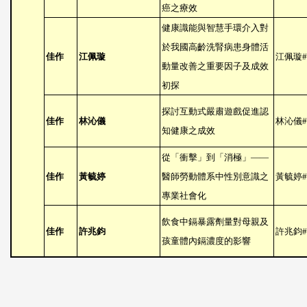
癌之療效
健康識能與智慧手環介入對
於我國高齡洗腎病患身體活
佳作
江佩璇
江佩璇
#
動量改善之重要因子及成效
初探
探討互動式嚴肅遊戲促進認
佳作
林沁儀
林沁儀
#
知健康之成效
從「衝擊」到「消極」
——
佳作
黃毓婷
醫師勞動體系中性別意識之
黃毓婷
#
專業社會化
飲食中鎘暴露劑量對母親及
佳作
許兆鈞
許兆鈞
#
孩童體內鎘濃度的影響