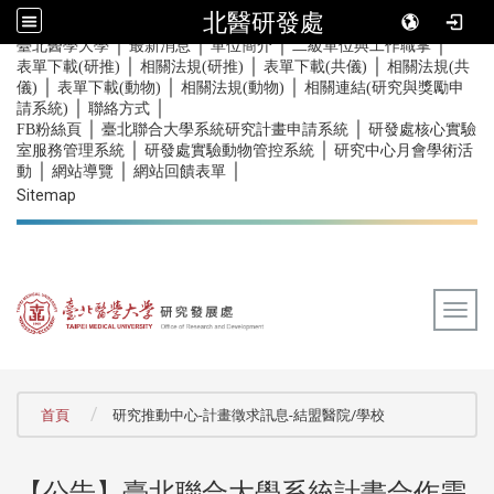
北醫研發處
｜
｜
｜
｜
:::
臺北醫學大學
最新消息
單位簡介
二級單位與工作職掌
｜
｜
｜
表單下載(研推)
相關法規(研推)
表單下載(共儀)
相關法規(共
｜
｜
｜
儀)
表單下載(動物)
相關法規(動物)
相關連結(研究與獎勵申
｜
｜
請系統)
聯絡方式
｜
｜
FB粉絲頁
臺北聯合大學系統研究計畫申請系統
研發處核心實驗
｜
｜
室服務管理系統
研發處實驗動物管控系統
研究中心月會學術活
｜
｜
｜
動
網站導覽
網站回饋表單
Sitemap
Togg
:::
首頁
研究推動中心-計畫徵求訊息-結盟醫院/學校
【公告】臺北聯合大學系統計畫合作需