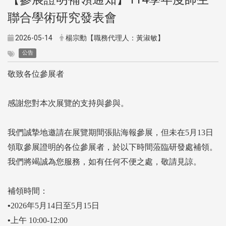
聯合學術研究發表會
2026-05-14
楊宗勳【職務代理人：黃淑敏】
公告
敬致各位參展者
感謝您對本次展覽的支持與參與。
我們誠摯地邀請在展覽期間張貼海報參展，但未在
5
月
13
日
領取參展證明的各位參展者，於以下時間蒞臨研發處補領。
我們將竭誠為您服務，如有任何不便之處，敬請見諒。
補領時間：
•
2026
年
5
月
14
日至
5
月
15
日
•上午
10:00-12:00