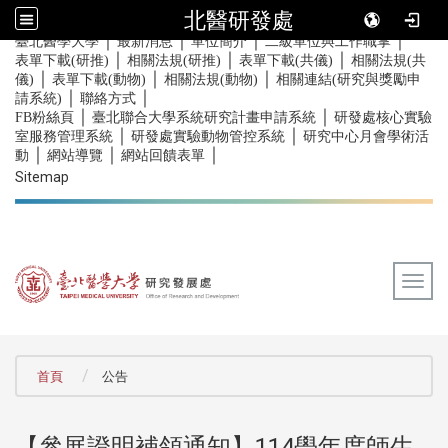
北醫研發處
｜
｜
｜
｜
:::
臺北醫學大學
最新消息
單位簡介
二級單位與工作職掌
｜
｜
｜
表單下載(研推)
相關法規(研推)
表單下載(共儀)
相關法規(共
｜
｜
｜
儀)
表單下載(動物)
相關法規(動物)
相關連結(研究與獎勵申
｜
｜
請系統)
聯絡方式
｜
｜
FB粉絲頁
臺北聯合大學系統研究計畫申請系統
研發處核心實驗
｜
｜
室服務管理系統
研發處實驗動物管控系統
研究中心月會學術活
｜
｜
｜
動
網站導覽
網站回饋表單
Sitemap
Togg
:::
首頁
公告
【參展證明補領通知】114學年度師生