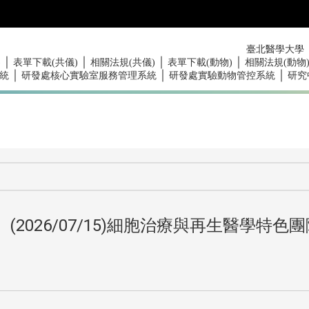
臺北醫學大學
｜
｜
｜
｜
)
表單下載(共儀)
相關法規(共儀)
表單下載(動物)
相關法規(動物
｜
｜
｜
統
研發處核心實驗室服務管理系統
研發處實驗動物管控系統
研究
2026/07/15)細胞治療與再生醫學特色