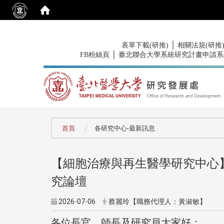
:::
｜
表單下載(研推)
相關法規(研推
｜
FB粉絲頁
臺北聯合大學系統研究計畫申請系
:::
首頁
各研究中心-最新訊息
【細胞治療與再生醫學研究中心】(
究論壇
2026-07-06
蔡麗玲【職務代理人：黃淑敏】
各位長官、師長及研究員大家好：