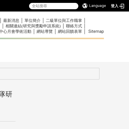
Language
登入
｜
｜
｜
｜
最新消息
單位簡介
二級單位與工作職掌
｜
｜
｜
)
相關連結(研究與獎勵申請系統)
聯絡方式
｜
｜
｜
Sitemap
中心月會學術活動
網站導覽
網站回饋表單
:::
團隊研
:::