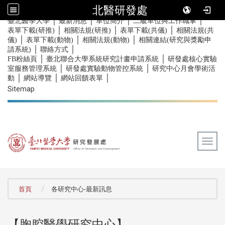
北醫研發處
｜
｜
｜
｜
:::
臺北醫學大學
最新消息
單位簡介
二級單位與工作職掌
｜
｜
｜
表單下載(研推)
相關法規(研推)
表單下載(共儀)
相關法規(共
｜
｜
｜
儀)
表單下載(動物)
相關法規(動物)
相關連結(研究與獎勵申
｜
｜
請系統)
聯絡方式
｜
｜
FB粉絲頁
臺北聯合大學系統研究計畫申請系統
研發處核心實驗
｜
｜
室服務管理系統
研發處實驗動物管控系統
研究中心月會學術活
｜
｜
｜
動
網站導覽
網站回饋表單
Sitemap
Togg
:::
首頁
各研究中心-最新訊息
【胸腔醫學研究中心】