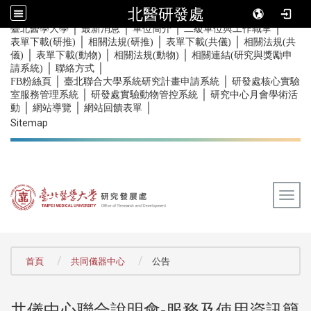
北醫研發處
｜
｜
｜
｜
:::
臺北醫學大學
最新消息
單位簡介
二級單位與工作職掌
｜
｜
｜
表單下載(研推)
相關法規(研推)
表單下載(共儀)
相關法規(共
｜
｜
｜
儀)
表單下載(動物)
相關法規(動物)
相關連結(研究與獎勵申
｜
｜
請系統)
聯絡方式
｜
｜
FB粉絲頁
臺北聯合大學系統研究計畫申請系統
研發處核心實驗
｜
｜
室服務管理系統
研發處實驗動物管控系統
研究中心月會學術活
｜
｜
｜
動
網站導覽
網站回饋表單
Sitemap
Togg
:::
首頁
共同儀器中心
公告
共儀中心聯合說明會-服務及使用資訊簡